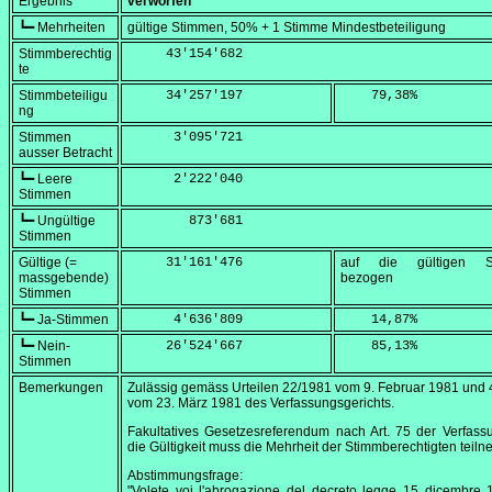
Ergebnis
verworfen
┗━ Mehrheiten
gültige Stimmen, 50% + 1 Stimme Mindestbeteiligung
Stimmberechtig
     43'154'682
te
Stimmbeteiligu
     34'257'197
    79,38
%
ng
Stimmen
      3'095'721
ausser Betracht
┗━ Leere
      2'222'040
Stimmen
┗━ Ungültige
        873'681
Stimmen
Gültige (=
     31'161'476
auf die gültigen S
massgebende)
bezogen
Stimmen
┗━ Ja-Stimmen
      4'636'809
    14,87
%
┗━ Nein-
     26'524'667
    85,13
%
Stimmen
Bemerkungen
Zulässig gemäss Urteilen 22/1981 vom
9. Februar 1981
und 
vom
23. März 1981
des Verfassungsgerichts.
Fakultatives Gesetzesreferendum nach Art. 75 der Verfass
die Gültigkeit muss die Mehrheit der Stimmberechtigten teil
Abstimmungsfrage:
"Volete voi l'abrogazione del decreto legge 15 dicembre 