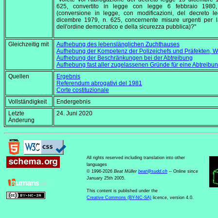
625, convertito in legge con legge 6 febbraio 1980
(conversione in legge, con modificazioni, del decreto l
dicembre 1979, n. 625, concernente misure urgenti per l
dell'ordine democratico e della sicurezza pubblica)?"
Gleichzeitig mit
Aufhebung des lebenslänglichen Zuchthauses
Aufhebung der Kompetenz der Polizeichefs und Präfekten, W
Aufhebung der Beschränkungen bei der Abtreibung
Aufhebung fast aller zugelassenen Gründe für eine Abtreibu
Quellen
Ergebnis
Referendum abrogativi del 1981
Corte costituzionale
Vollständigkeit
Endergebnis
Letzte
24. Juni 2020
Änderung
All rights reserved including translation into other
languages
© 1996-2026
Beat Müller
beat
@
sudd
.
ch
-- Online since
January 25th 2005.
This content is published under the
Creative Commons (BY-NC-SA)
licence, version 4.0.