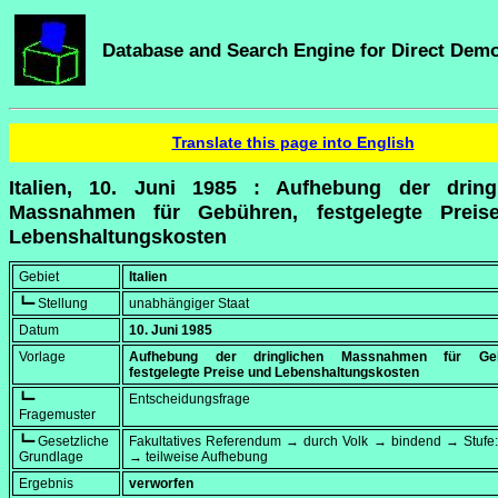
Database and Search Engine for Direct Dem
Translate this page into English
Italien, 10. Juni 1985 : Aufhebung der dring
Massnahmen für Gebühren, festgelegte Preis
Lebenshaltungskosten
Gebiet
Italien
┗━ Stellung
unabhängiger Staat
Datum
10. Juni 1985
Vorlage
Aufhebung der dringlichen Massnahmen für Geb
festgelegte Preise und Lebenshaltungskosten
┗━
Entscheidungsfrage
Fragemuster
┗━ Gesetzliche
Fakultatives Referendum → durch Volk → bindend → Stufe:
Grundlage
→ teilweise Aufhebung
Ergebnis
verworfen