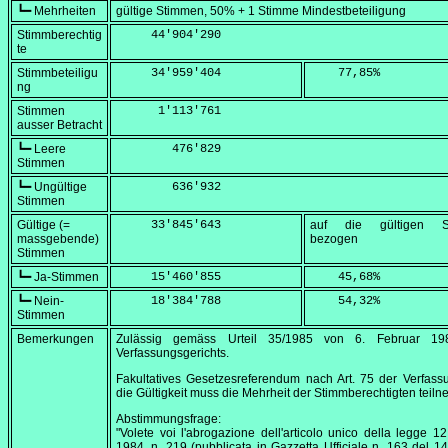
┗━ Mehrheiten
gültige Stimmen, 50% + 1 Stimme Mindestbeteiligung
Stimmberechtig
     44'904'290
te
Stimmbeteiligu
     34'959'404
    77,85
%
ng
Stimmen
      1'113'761
ausser Betracht
┗━ Leere
        476'829
Stimmen
┗━ Ungültige
        636'932
Stimmen
Gültige (=
     33'845'643
auf die gültigen S
massgebende)
bezogen
Stimmen
┗━ Ja-Stimmen
     15'460'855
    45,68
%
┗━ Nein-
     18'384'788
    54,32
%
Stimmen
Bemerkungen
Zulässig gemäss Urteil 35/1985 von
6. Februar 19
Verfassungsgerichts.
Fakultatives Gesetzesreferendum nach Art. 75 der Verfass
die Gültigkeit muss die Mehrheit der Stimmberechtigten teil
Abstimmungsfrage:
"Volete voi l'abrogazione dell'articolo unico della legge 1
1984, n. 219 (pubblicata in Gazzetta Ufficiale n. 163 del 1