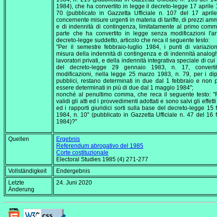
1984), che ha convertito in legge il decreto-legge 17 aprile 
70 (pubblicato in Gazzetta Ufficiale n. 107 del 17 april
concernente misure urgenti in materia di tariffe, di prezzi amm
e di indennità di contingenza, limitatamente al primo comm
parte che ha convertito in legge senza modificazioni l'ar
decreto-legge suddetto, articolo che reca il seguente testo:
"Per il semestre febbraio-luglio 1984, i punti di variazio
misura della indennità di contingenza e di indennità analogh
lavoratori privati, e della indennità integrativa speciale di cui a
del decreto-legge 29 gennaio 1983, n. 17, converti
modificazioni, nella legge 25 marzo 1983, n. 79, per i di
pubblici, restano determinati in due dal 1 febbraio e non
essere determinati in più di due dal 1 maggio 1984";
nonché al penultimo comma, che reca il seguente testo: 
validi gli atti ed i provvedimenti adottati e sono salvi gli effetti
ed i rapporti giuridici sorti sulla base del decreto-legge 15 
1984, n. 10" (pubblicato in Gazzetta Ufficiale n. 47 del 16 
1984)?"
Quellen
Ergebnis
Referendum abrogativo del 1985
Corte costituzionale
Electoral Studies
1985 (4) 271-277
Vollständigkeit
Endergebnis
Letzte
24. Juni 2020
Änderung