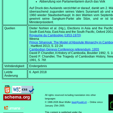
Abberufung von Parlamentariern durch das Volk
Auf Druck des Auslands verzichtet er darauf, dankt am
2. Mä
überraschend zugunsten seines Vaters Suramarit ab und w
1960 wieder Staatsoberhaupt. In den Wahlen vom
Septemb
gewinnt seine Sangkum-Partei alle Sitze, und er ist b
Ministerpräsident.
Quellen
Dieter Nohlen et al. (Hg.),
Elections in Asia and the Pacific,
South East Asia, East Asia and the South Pacific
, Oxford 2001
Royaume du Cambodge (1953-1970)
Weena Yon
Prince Sihanouk: The Model of Absolute Monarchy in Camb
, Hartford 2013, S. 22-24
Cambodian Geneva Conference referendum, 1955
David P. Chandler,
A History of Cambodia
, Boulder 1992, S. 
David P. Chandler,
The Tragedy of Cambodian History
, Ne
1991, S. 76f.
Vollständigkeit
Endergebnis
Letzte
6. April 2018
Änderung
All rights reserved including translation into other
languages
© 1996-2026
Beat Müller
beat
@
sudd
.
ch
-- Online since
January 25th 2005.
This content is published under the