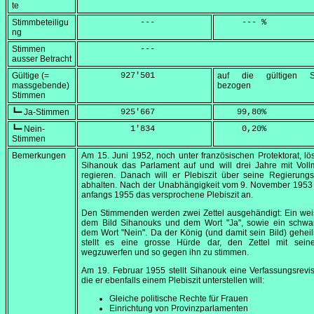
te
Stimmbeteiligu
            ---
     --- %
ng
Stimmen
            ---
ausser Betracht
Gültige (=
        927'501
auf die gültigen S
massgebende)
bezogen
Stimmen
┗━ Ja-Stimmen
        925'667
    99,80
%
┗━ Nein-
          1'834
     0,20
%
Stimmen
Bemerkungen
Am
15. Juni 1952
, noch unter französischen Protektorat, lö
Sihanouk das Parlament auf und will drei Jahre mit Voll
regieren. Danach will er Plebiszit über seine Regierungst
abhalten. Nach der Unabhängigkeit vom
9. November 1953
anfangs 1955 das versprochene Plebiszit an.
Den Stimmenden werden zwei Zettel ausgehändigt: Ein wei
dem Bild Sihanouks und dem Wort "Ja", sowie ein schwar
dem Wort "Nein". Da der König (und damit sein Bild) geheili
stellt es eine grosse Hürde dar, den Zettel mit sein
wegzuwerfen und so gegen ihn zu stimmen.
Am
19. Februar 1955
stellt Sihanouk eine Verfassungsrevis
die er ebenfalls einem Plebiszit unterstellen will:
Gleiche politische Rechte für Frauen
Einrichtung von Provinzparlamenten