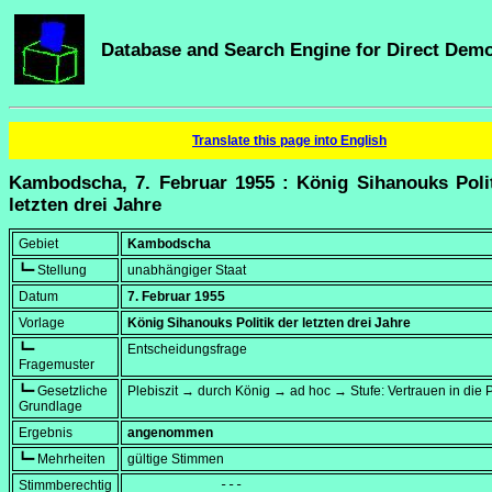
Database and Search Engine for Direct Dem
Translate this page into English
Kambodscha, 7. Februar 1955 : König Sihanouks Polit
letzten drei Jahre
Gebiet
Kambodscha
┗━ Stellung
unabhängiger Staat
Datum
7. Februar 1955
Vorlage
König Sihanouks Politik der letzten drei Jahre
┗━
Entscheidungsfrage
Fragemuster
┗━ Gesetzliche
Plebiszit → durch König → ad hoc → Stufe: Vertrauen in die Po
Grundlage
Ergebnis
angenommen
┗━ Mehrheiten
gültige Stimmen
Stimmberechtig
            ---