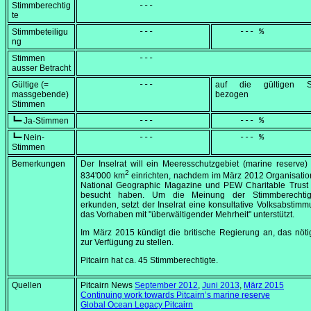
Stimmberechtig
            ---
te
Stimmbeteiligu
            ---
     --- %
ng
Stimmen
            ---
ausser Betracht
Gültige (=
            ---
auf die gültigen S
massgebende)
bezogen
Stimmen
┗━ Ja-Stimmen
            ---
     --- %
┗━ Nein-
            ---
     --- %
Stimmen
Bemerkungen
Der Inselrat will ein Meeresschutzgebiet (
marine reserve
)
2
834'000 km
einrichten, nachdem im März 2012 Organisati
National Geographic Magazine und PEW Charitable Trust
besucht haben. Um die Meinung der Stimmberechti
erkunden, setzt der Inselrat eine konsultative Volksabstimm
das Vorhaben mit "überwältigender Mehrheit" unterstützt.
Im März 2015 kündigt die britische Regierung an, das nöt
zur Verfügung zu stellen.
Pitcairn hat ca. 45 Stimmberechtigte.
Quellen
Pitcairn News
September 2012
,
Juni 2013
,
März 2015
Continuing work towards Pitcairn’s marine reserve
Global Ocean Legacy Pitcairn