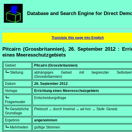
Database and Search Engine for Direct Dem
Translate this page into English
Pitcairn (Grossbritannien), 26. September 2012 : Err
eines Meeresschutzgebiets
Gebiet
Pitcairn (Grossbritannien)
┗━ Stellung
abhängiges Gebiet mit begrenzter Selbstverw
(Grossbritannien)
Datum
26. September 2012
Vorlage
Errichtung eines Meeresschutzgebiets
┗━
Entscheidungsfrage
Fragemuster
┗━ Gesetzliche
Plebiszit → durch Inselrat → ad hoc → Stufe: Gesetz
Grundlage
Ergebnis
angenommen
┗━ Mehrheiten
gültige Stimmen