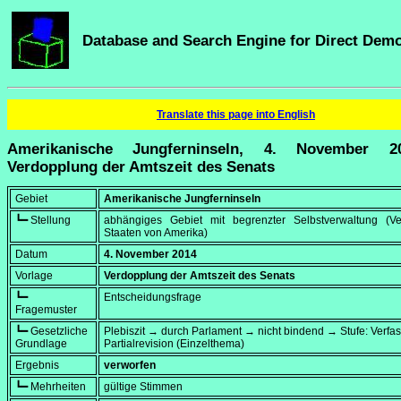
Database and Search Engine for Direct Dem
Translate this page into English
Amerikanische Jungferninseln, 4. November 2
Verdopplung der Amtszeit des Senats
Gebiet
Amerikanische Jungferninseln
┗━ Stellung
abhängiges Gebiet mit begrenzter Selbstverwaltung (Ver
Staaten von Amerika)
Datum
4. November 2014
Vorlage
Verdopplung der Amtszeit des Senats
┗━
Entscheidungsfrage
Fragemuster
┗━ Gesetzliche
Plebiszit → durch Parlament → nicht bindend → Stufe: Verf
Grundlage
Partialrevision (Einzelthema)
Ergebnis
verworfen
┗━ Mehrheiten
gültige Stimmen