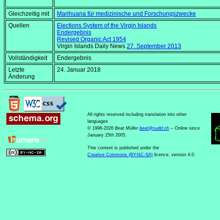
Gleichzeitig mit
Marihuana für medizinische und Forschungszwecke
Quellen
Elections System of the Virgin Islands
Endergebnis
Revised Organic Act 1954
Virgin Islands Daily News
27. September 2013
Vollständigkeit
Endergebnis
Letzte
24. Januar 2018
Änderung
All rights reserved including translation into other
languages
© 1996-2026
Beat Müller
beat
@
sudd
.
ch
-- Online since
January 25th 2005.
This content is published under the
Creative Commons (BY-NC-SA)
licence, version 4.0.