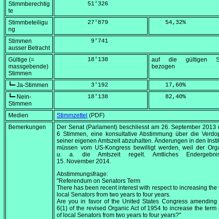
Stimmberechtig
         51'326
te
Stimmbeteiligu
         27'879
    54,32
%
ng
Stimmen
          9'741
ausser Betracht
Gültige (=
         18'138
auf die gültigen S
massgebende)
bezogen
Stimmen
┗━ Ja-Stimmen
          3'192
    17,60
%
┗━ Nein-
         18'138
    82,40
%
Stimmen
Medien
Stimmzettel
(PDF)
Bemerkungen
Der Senat (Parlament) beschliesst am
26. September 2013
6 Stimmen, eine konsultative Abstimmung über die Verdo
seiner eigenen Amtszeit abzuhalten. Änderungen in den Insti
müssen vom US-Kongress bewilligt werden, weil der
Org
u. a. die Amtszeit regelt. Amtliches Endergebn
15. November 2014
.
Abstimmungsfrage:
"Referendum on Senators Term
There has been recent interest with respect to increasing the 
local Senators from two years to four years.
Are you in favor of the United States Congress amending
6(1) of the revised Organic Act of 1954 to increase the term o
of local Senators from two years to four years?"