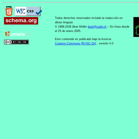
Todos derechos reservados incluido la traducción en
altras lenguas
© 1996-2026
Beat Müller
beat
@
sudd
.
ch
-- En línea desde
el 25 de enero 2005.
Esto contenido es publicado bajo la licencia
Creative Commons (BY-NC-SA)
, versión 4.0.