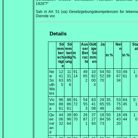
1926'?"
Sah in Art. 51 (va) Gesetzgebungskompetenzen für lebens
Dienste vor.
Details
Sti
Sti
Aus
Gült
Ja
Nei
Sta
mm
mm
ser
ige
n
at
ber
bet
in
Bet
Sti
in %
in %
ech
eilig
%
rac
mm
tigt
ung
ht
en
e
Ne
12
11
91.
49
10
54
50.
53
49.
1 :
w
41
31
14
65
82
52
39
67
61
0
So
63
65
2
00
70
34
uth
5
6
4
Wa
les
Vic
96
88
91.
54
83
29
35.
53
64.
0 :
tori
88
86
72
55
41
65
55
75
45
1
a
61
61
3
08
48
60
Qu
44
39
90.
26
37
18
50.
18
49.
1 :
ee
06
96
70
87
27
84
56
43
44
0
nsl
32
64
1
93
73
20
an
d