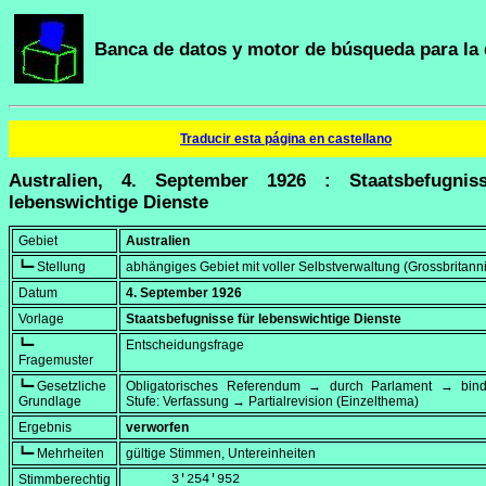
Banca de datos y motor de búsqueda para la 
Traducir esta página en castellano
Australien, 4. September 1926 : Staatsbefugnis
lebenswichtige Dienste
Gebiet
Australien
┗━ Stellung
abhängiges Gebiet mit voller Selbstverwaltung (Grossbritann
Datum
4. September 1926
Vorlage
Staatsbefugnisse für lebenswichtige Dienste
┗━
Entscheidungsfrage
Fragemuster
┗━ Gesetzliche
Obligatorisches Referendum → durch Parlament → bi
Grundlage
Stufe: Verfassung → Partialrevision (Einzelthema)
Ergebnis
verworfen
┗━ Mehrheiten
gültige Stimmen, Untereinheiten
Stimmberechtig
      3'254'952