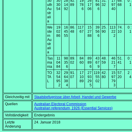
So
30
28
92.
19
26
81
31.
17
68.
0 :
uth
30
14
89
78
17
96
32
97
68
1
Au
54
92
6
06
6
40
str
ali
a
We
19
16
86.
117
15
39
25.
113
74.
0 :
ste
02
45
48
67
27
56
90
22
10
1
rn
86
55
88
6
2
Au
str
ali
a
Tas
11
98
89.
84
89
43
48.
46
51.
0 :
ma
04
35
02
60
89
67
59
21
41
1
nia
84
6
6
9
7
TO
32
29
91.
17
27
119
42.
15
57.
2 :
TA
54
64
07
10
93
55
80
97
20
4
L
95
38
89
29
02
79
2
4
5
3
Gleichzeitig mit
Staatsbefugnisse über Arbeit, Handel und Gewerbe
Quellen
Australian Electoral Commission
Australian referendum, 1926 (Essential Services)
Vollständigkeit
Endergebnis
Letzte
24. Januar 2018
Änderung