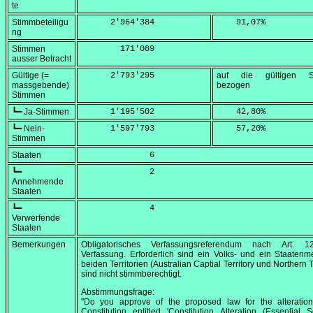
te
Stimmbeteiligu
      2'964'384
    91,07
%
ng
Stimmen
        171'089
ausser Betracht
Gültige (=
      2'793'295
auf die gültigen S
massgebende)
bezogen
Stimmen
┗━ Ja-Stimmen
      1'195'502
    42,80
%
┗━ Nein-
      1'597'793
    57,20
%
Stimmen
Staaten
              6
┗━
              2
Annehmende
Staaten
┗━
              4
Verwerfende
Staaten
Bemerkungen
Obligatorisches Verfassungsreferendum nach Art. 
Verfassung. Erforderlich sind ein Volks- und ein Staatenm
beiden Territorien (Australian Captial Territory und Northern T
sind nicht stimmberechtigt.
Abstimmungsfrage:
"Do you approve of the proposed law for the alteration
Constitution entitled 'Constitution Alteration (Essential S