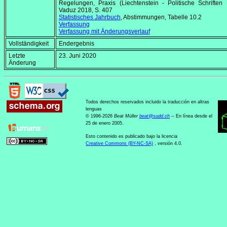
Regelungen, Praxis (Liechtenstein - Politische Schriften 
Vaduz 2018, S. 407
Statistisches Jahrbuch
, Abstimmungen, Tabelle 10.2
Verfassung
Verfassung mit Änderungsverlauf
Vollständigkeit
Endergebnis
Letzte
23. Juni 2020
Änderung
Todos derechos reservados incluido la traducción en altras
lenguas
© 1996-2026
Beat Müller
beat
@
sudd
.
ch
-- En línea desde el
25 de enero 2005.
Esto contenido es publicado bajo la licencia
Creative Commons (BY-NC-SA)
, versión 4.0.