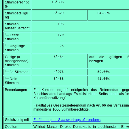
Stimmberechtig
         13'306
te
Stimmbeteiligu
          8'629
    64,85
%
ng
Stimmen
            195
ausser Betracht
┗━ Leere
            170
Stimmen
┗━ Ungültige
             25
Stimmen
Gültige (=
          8'434
auf die gültigen S
massgebende)
bezogen
Stimmen
┗━ Ja-Stimmen
          4'976
    59,00
%
┗━ Nein-
          3'458
    41,00
%
Stimmen
Bemerkungen
Ein Komitee ergreift erfolgreich das Referendum ge
Beschluss des Landtags. Es kritisiert den Selbstbehalt als "u
Kostenüberwälzung".
Fakultatives Gesetzesreferendum nach Art. 66 der Verfassu
mindestens 1000 Stimmberechtigte.
Gleichzeitig mit
Einführung des Staatsvertragsreferendums
Quellen
Wilfried Marxer, Direkte Demokratie in Liechtenstein: Entw