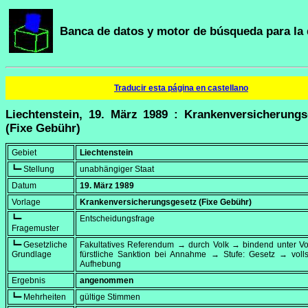
Banca de datos y motor de búsqueda para la 
Traducir esta página en castellano
Liechtenstein, 19. März 1989 : Krankenversicherungs
(Fixe Gebühr)
Gebiet
Liechtenstein
┗━ Stellung
unabhängiger Staat
Datum
19. März 1989
Vorlage
Krankenversicherungsgesetz (Fixe Gebühr)
┗━
Entscheidungsfrage
Fragemuster
┗━ Gesetzliche
Fakultatives Referendum → durch Volk → bindend unter Vo
Grundlage
fürstliche Sanktion bei Annahme → Stufe: Gesetz → volls
Aufhebung
Ergebnis
angenommen
┗━ Mehrheiten
gültige Stimmen