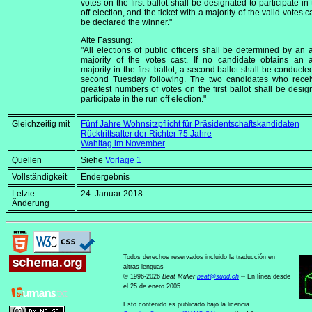
votes on the first ballot shall be designated to participate in
off election, and the ticket with a majority of the valid votes c
be declared the winner."
Alte Fassung:
"All elections of public officers shall be determined by an 
majority of the votes cast. If no candidate obtains an 
majority in the first ballot, a second ballot shall be conducte
second Tuesday following. The two candidates who recei
greatest numbers of votes on the first ballot shall be desig
participate in the run off election."
Gleichzeitig mit
Fünf Jahre Wohnsitzpflicht für Präsidentschaftskandidaten
Rücktrittsalter der Richter 75 Jahre
Wahltag im November
Quellen
Siehe
Vorlage 1
Vollständigkeit
Endergebnis
Letzte
24. Januar 2018
Änderung
Todos derechos reservados incluido la traducción en
altras lenguas
© 1996-2026
Beat Müller
beat
@
sudd
.
ch
-- En línea desde
el 25 de enero 2005.
Esto contenido es publicado bajo la licencia