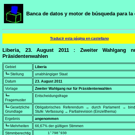
Banca de datos y motor de búsqueda para la 
Traducir esta página en castellano
Liberia, 23. August 2011 : Zweiter Wahlgang n
Präsidentenwahlen
Gebiet
Liberia
┗━ Stellung
unabhängiger Staat
Datum
23. August 2011
Vorlage
Zweiter Wahlgang nur für Präsidentenwahlen
┗━
Entscheidungsfrage
Fragemuster
┗━ Gesetzliche
Obligatorisches Referendum → durch Parlament → bi
Grundlage
Stufe: Verfassung → Partialrevision (Einzelthema)
Ergebnis
angenommen
┗━ Mehrheiten
66,67% der gültigen Stimmen
Stimmberechtig
      1'798'930