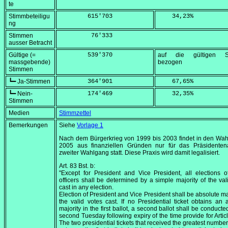
te
Stimmbeteiligu
        615'703
    34,23
%
ng
Stimmen
         76'333
ausser Betracht
Gültige (=
        539'370
auf die gültigen S
massgebende)
bezogen
Stimmen
┗━ Ja-Stimmen
        364'901
    67,65
%
┗━ Nein-
        174'469
    32,35
%
Stimmen
Medien
Stimmzettel
Bemerkungen
Siehe
Vorlage 1
Nach dem Bürgerkrieg von 1999 bis 2003 findet in den Wa
2005 aus finanziellen Gründen nur für das Präsidenten
zweiter Wahlgang statt. Diese Praxis wird damit legalisiert.
Art. 83 Bst. b:
"Except for President and Vice President, all elections o
officers shall be determined by a simple majority of the val
cast in any election.
Election of President and Vice President shall be absolute maj
the valid votes cast. If no Presidential ticket obtains an 
majority in the first ballot, a second ballot shall be conducte
second Tuesday following expiry of the time provide for Articl
The two presidential tickets that received the greatest number 