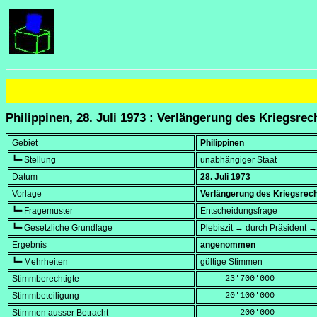
Philippinen, 28. Juli 1973 : Verlängerung des Kriegsre
Gebiet
Philippinen
┗━ Stellung
unabhängiger Staat
Datum
28. Juli 1973
Vorlage
Verlängerung des Kriegsrech
┗━ Fragemuster
Entscheidungsfrage
┗━ Gesetzliche Grundlage
Plebiszit → durch Präsident →
Ergebnis
angenommen
┗━ Mehrheiten
gültige Stimmen
Stimmberechtigte
     23'700'000
Stimmbeteiligung
     20'100'000
Stimmen ausser Betracht
        200'000