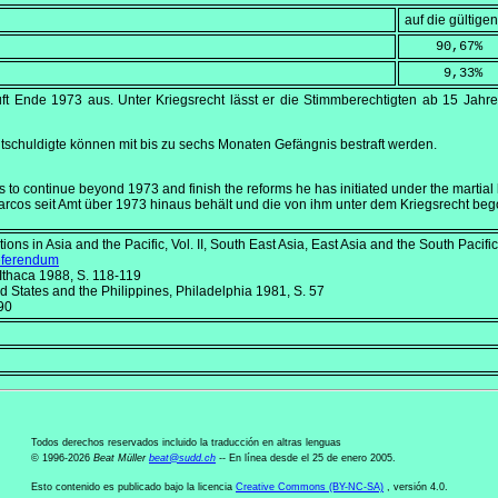
auf die gültig
    90,67
%
     9,33
%
uft Ende 1973 aus. Unter Kriegsrecht lässt er die Stimmberechtigten ab 15 Jah
ntschuldigte können mit bis zu sechs Monaten Gefängnis bestraft werden.
to continue beyond 1973 and finish the reforms he has initiated under the martial
Marcos seit Amt über 1973 hinaus behält und die von ihm unter dem Kriegsrecht b
tions in Asia and the Pacific, Vol. II, South East Asia, East Asia and the South Pacific
referendum
 Ithaca 1988, S. 118-119
d States and the Philippines
, Philadelphia 1981, S. 57
90
Todos derechos reservados incluido la traducción en altras lenguas
© 1996-2026
Beat Müller
beat
@
sudd
.
ch
-- En línea desde el 25 de enero 2005.
Esto contenido es publicado bajo la licencia
Creative Commons (BY-NC-SA)
, versión 4.0.