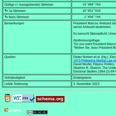
Gültige (= massgebende) Stimmen
     19'908'760
┗━ Ja-Stimmen
     18'052'016
┗━ Nein-Stimmen
      1'856'744
Bemerkungen
Präsident Marcos Amtszeit lä
seiner Amtszeit abstimmen.
Es herrscht Stimmpflicht; Une
Abstimmungsfrage:
"Do you want President Marcos 
"Wollen Sie, dass Präsident 
Quellen
Dieter Nohlen et al. (Hg.),
Elec
1973 Philippine Martial Law 
David Wurfel,
Filipino Politics
,
Stephen R. Shalom,
The Unite
Electoral Studies
1984 (3) 89-
Vollständigkeit
Endergebnis
Letzte Änderung
3. November 2023