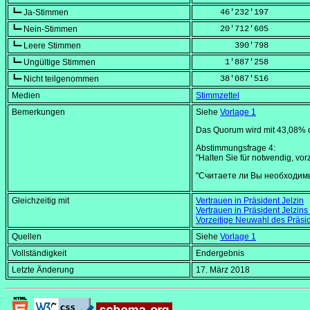
┗━ Ja-Stimmen
     46'232'197
┗━ Nein-Stimmen
     20'712'605
┗━ Leere Stimmen
        390'798
┗━ Ungültige Stimmen
      1'887'258
┗━ Nicht teilgenommen
     38'087'516
Medien
Stimmzettel
Bemerkungen
Siehe
Vorlage 1
Das Quorum wird mit 43,08% de
Abstimmungsfrage 4:
"Halten Sie für notwendig, vo
"Считаете ли Вы необходим
Gleichzeitig mit
Vertrauen in Präsident Jelzin
Vertrauen in Präsident Jelzins
Vorzeitige Neuwahl des Präsi
Quellen
Siehe
Vorlage 1
Vollständigkeit
Endergebnis
Letzte Änderung
17. März 2018