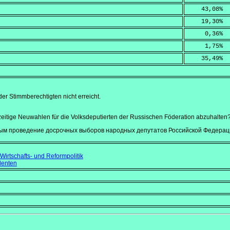
    43,08
%
    19,30
%
     0,36
%
     1,75
%
    35,49
%
r Stimmberechtigten nicht erreicht.
rzeitige Neuwahlen für die Volksdeputierten der Russischen Föderation abzuhalten
ым проведение досрочных выборов народных депутатов Российской Федерац
 Wirtschafts- und Reformpolitik
denten