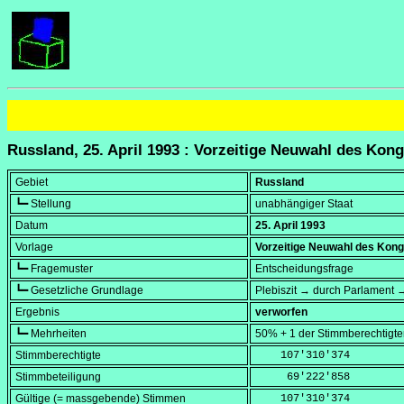
Russland, 25. April 1993 : Vorzeitige Neuwahl des Kon
Gebiet
Russland
┗━ Stellung
unabhängiger Staat
Datum
25. April 1993
Vorlage
Vorzeitige Neuwahl des Kon
┗━ Fragemuster
Entscheidungsfrage
┗━ Gesetzliche Grundlage
Plebiszit → durch Parlament →
Ergebnis
verworfen
┗━ Mehrheiten
50% + 1 der Stimmberechtigt
Stimmberechtigte
    107'310'374
Stimmbeteiligung
     69'222'858
Gültige (= massgebende) Stimmen
    107'310'374