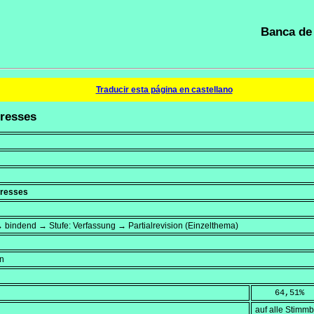
Banca de 
Traducir esta página en castellano
gresses
gresses
 bindend → Stufe: Verfassung → Partialrevision (Einzelthema)
en
    64,51
%
auf alle Stimm