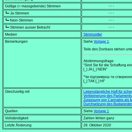
Gültige (= massgebende) Stimmen
            ---
┗━ Ja-Stimmen
            ---
┗━ Nein-Stimmen
            ---
┗━ Stimmen ausser Betracht
            ---
Medien
Stimmzettel
Bemerkungen
Siehe
Vorlage 1
.
Teile des Donbass stehen unt
Abstimmungsfrage:
"Sind Sie für die Schaffung e
[_] JA [_] NEIN"
"Чи підтримуєш ти створення
[_] ТАК [_] НІ"
Gleichzeitig mit
Lebenslängliche Haft für schw
Verkleinerung des Parlaments
Zulassung von Cannabis als 
Durchsetzung des Budapest
Quellen
Siehe
Vorlage 1
Vollständigkeit
Zahlen fehlen ganz
Letzte Änderung
28. Oktober 2020