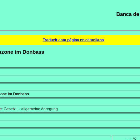
Banca de 
Traducir esta página en castellano
lszone im Donbass
szone im Donbass
ufe: Gesetz → allgemeine Anregung
     --- %