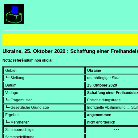
Ukraine, 25. Oktober 2020 : Schaffung einer Freihande
Nota: referéndum non oficial
Gebiet
Ukraine
┗━ Stellung
unabhängiger Staat
Datum
25. Oktober 2020
Vorlage
Schaffung einer Freihandel
┗━ Fragemuster
Entscheidungsfrage
┗━ Gesetzliche Grundlage
Inoffizielle Abstimmung → St
Ergebnis
angenommen
┗━ Mehrheiten
nicht erforderlich
Stimmberechtigte
            ---
Stimmbeteiligung
            ---