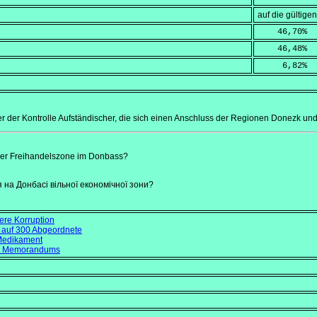
auf die gültig
    46,70
%
    46,48
%
     6,82
%
er der Kontrolle Aufständischer, die sich einen Anschluss der Regionen Donezk 
iner Freihandelszone im Donbass?
 на Донбасі вільної економічної зони?
ere Korruption
 auf 300 Abgeordnete
Medikament
er Memorandums