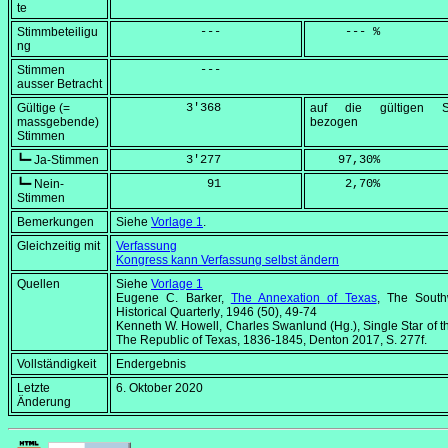
te
Stimmbeteiligu
            ---
     --- %
ng
Stimmen
            ---
ausser Betracht
Gültige (=
          3'368
auf die gültigen S
massgebende)
bezogen
Stimmen
┗━ Ja-Stimmen
          3'277
    97,30
%
┗━ Nein-
             91
     2,70
%
Stimmen
Bemerkungen
Siehe
Vorlage 1
.
Gleichzeitig mit
Verfassung
Kongress kann Verfassung selbst ändern
Quellen
Siehe
Vorlage 1
Eugene C. Barker,
The Annexation of Texas
,
The South
Historical Quarterly
, 1946 (50), 49-74
Kenneth W. Howell, Charles Swanlund (Hg.),
Single Star of t
The Republic of Texas, 1836-1845
, Denton 2017, S. 277f.
Vollständigkeit
Endergebnis
Letzte
6. Oktober 2020
Änderung