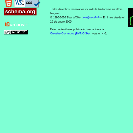
Todos derechos reservados incluido la traducción en altras
lenguas
© 1996-2026
Beat Müller
beat
@
sudd
.
ch
-- En línea desde el
25 de enero 2005.
Esto contenido es publicado bajo la licencia
Creative Commons (BY-NC-SA)
, versión 4.0.