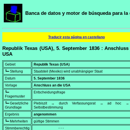
Banca de datos y motor de búsqueda para la 
Traducir esta página en castellano
Republik Texas (USA), 5. September 1836 : Anschluss
USA
Gebiet
Republik Texas (USA)
┗━ Stellung
Staatsteil (Mexiko) wird unabhängiger Staat
Datum
5. September 1836
Vorlage
Anschluss an die USA
┗━
Entscheidungsfrage
Fragemuster
┗━ Gesetzliche
Plebiszit → durch Verfassungsrat → ad hoc → 
Grundlage
Selbstbestimmung
Ergebnis
angenommen
┗━ Mehrheiten
gültige Stimmen
Stimmberechtig
            ---