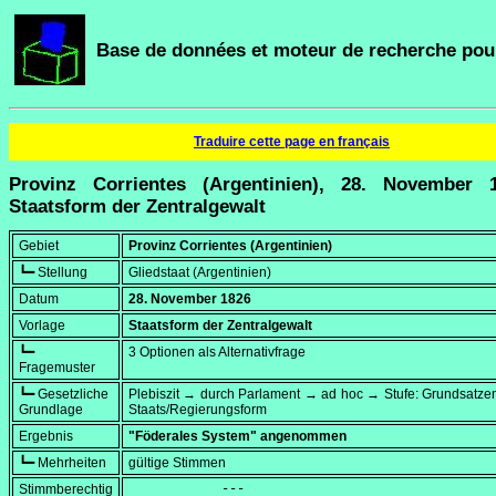
Base de données et moteur de recherche pour
Traduire cette page en français
Provinz Corrientes (Argentinien), 28. November 
Staatsform der Zentralgewalt
Gebiet
Provinz Corrientes (Argentinien)
┗━ Stellung
Gliedstaat (Argentinien)
Datum
28. November 1826
Vorlage
Staatsform der Zentralgewalt
┗━
3 Optionen als Alternativfrage
Fragemuster
┗━ Gesetzliche
Plebiszit → durch Parlament → ad hoc → Stufe: Grundsatze
Grundlage
Staats/Regierungsform
Ergebnis
"Föderales System" angenommen
┗━ Mehrheiten
gültige Stimmen
Stimmberechtig
            ---