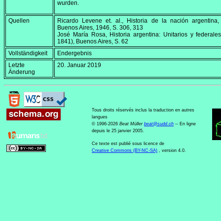
wurden.
Quellen
Ricardo Levene et. al.,
Historia de la nación argentina
,
Buenos Aires, 1946, S. 306, 313
José María Rosa,
Historia argentina: Unitarios y federale
1841)
, Buenos Aires, S. 62
Vollständigkeit
Endergebnis
Letzte
20. Januar 2019
Änderung
Tous droits réservés inclus la traduction en autres
langues
© 1996-2026
Beat Müller
beat
@
sudd
.
ch
-- En ligne
depuis le 25 janvier 2005.
Ce texte est publié sous licence de
Creative Commons (BY-NC-SA)
, version 4.0.