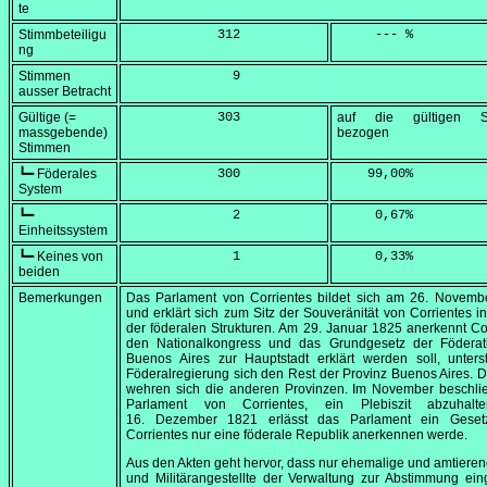
te
Stimmbeteiligu
            312
     --- %
ng
Stimmen
              9
ausser Betracht
Gültige (=
            303
auf die gültigen S
massgebende)
bezogen
Stimmen
┗━ Föderales
            300
    99,00
%
System
┗━
              2
     0,67
%
Einheitssystem
┗━ Keines von
              1
     0,33
%
beiden
Bemerkungen
Das Parlament von Corrientes bildet sich am
26. Novemb
und erklärt sich zum Sitz der Souveränität von Corrientes i
der föderalen Strukturen. Am
29. Januar 1825
anerkennt Cor
den Nationalkongress und das Grundgesetz der Föderati
Buenos Aires zur Hauptstadt erklärt werden soll, unterst
Föderalregierung sich den Rest der Provinz Buenos Aires.
wehren sich die anderen Provinzen. Im November beschlie
Parlament von Corrientes, ein Plebiszit abzuhal
16. Dezember 1821
erlässt das Parlament ein Geset
Corrientes nur eine föderale Republik anerkennen werde.
Aus den Akten geht hervor, dass nur ehemalige und amtierend
und Militärangestellte der Verwaltung zur Abstimmung ei