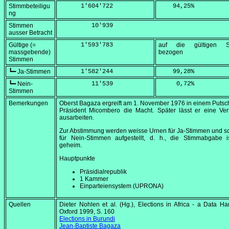
Stimmbeteiligu
      1'604'722
    94,25
%
ng
Stimmen
         10'939
ausser Betracht
Gültige (=
      1'593'783
auf die gültigen S
massgebende)
bezogen
Stimmen
┗━ Ja-Stimmen
      1'582'244
    99,28
%
┗━ Nein-
         11'539
     0,72
%
Stimmen
Bemerkungen
Oberst Bagaza ergreift am
1. November 1976
in einem Putsc
Präsident Micombero die Macht. Später lässt er eine Ver
ausarbeiten.
Zur Abstimmung werden weisse Urnen für Ja-Stimmen und s
für Nein-Stimmen aufgestellt, d. h., die Stimmabgabe is
geheim.
Hauptpunkte
Präsidialrepublik
1 Kammer
Einparteiensystem (UPRONA)
Quellen
Dieter Nohlen et al. (Hg.),
Elections in Africa - a Data H
Oxford 1999, S. 160
Elections in Burundi
Jean-Baptiste Bagaza