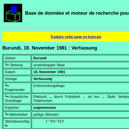
Base de données et moteur de recherche pour
Traduire cette page en français
Burundi, 18. November 1981 : Verfassung
Gebiet
Burundi
┗━ Stellung
unabhängiger Staat
Datum
18. November 1981
Vorlage
Verfassung
┗━
Entscheidungsfrage
Fragemuster
┗━ Gesetzliche
Plebiszit → durch Präsident → ad hoc → Stufe: Verfa
Grundlage
Totalrevison
Ergebnis
angenommen
┗━ Mehrheiten
gültige Stimmen
Stimmberechtig
      1'702'623
te