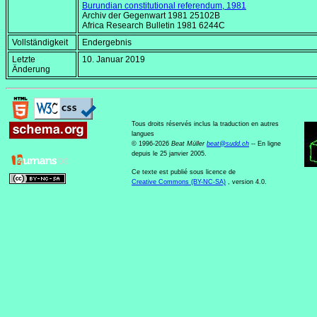
Burundian constitutional referendum, 1981
Archiv der Gegenwart 1981 25102B
Africa Research Bulletin
1981 6244C
Vollständigkeit
Endergebnis
Letzte
10. Januar 2019
Änderung
Tous droits réservés inclus la traduction en autres
langues
© 1996-2026
Beat Müller
beat
@
sudd
.
ch
-- En ligne
depuis le 25 janvier 2005.
Ce texte est publié sous licence de
Creative Commons (BY-NC-SA)
, version 4.0.