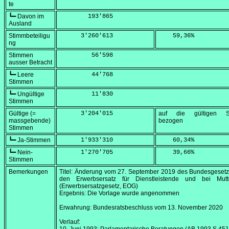
te
┗━ Davon im
        193'865
Ausland
Stimmbeteiligu
      3'260'613
    59,36
%
ng
Stimmen
         56'598
ausser Betracht
┗━ Leere
         44'768
Stimmen
┗━ Ungültige
         11'830
Stimmen
Gültige (=
      3'204'015
auf die gültigen S
massgebende)
bezogen
Stimmen
┗━ Ja-Stimmen
      1'933'310
    60,34
%
┗━ Nein-
      1'270'705
    39,66
%
Stimmen
Bemerkungen
Titel: Änderung vom
27. September 2019
des Bundesgesetz
den Erwerbsersatz für Dienstleistende und bei Mutte
(Erwerbsersatzgesetz, EOG)
Ergebnis: Die Vorlage wurde angenommen
Erwahrung: Bundesratsbeschluss vom
13. November 2020
Verlauf: