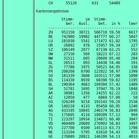
Kantonsergebnisse
      Stimm-     im  Stimm-               
        ber.  Ausl.    bet.  in %    leer 
------------------------------------------
ZH    951150  30721  566710 59,58    6617 
BE    742980  19982  447777 60,27    5847 
LU    281030   5541  171472 61,02    1795 
UR     26892    478   15957 59,34     227 
SZ    106149   2077   67138 63,25     552 
OW     27150    569   18223 67,12     283 
NW     31511    605   20609 65,40     204 
GL     26513    893   14438 54,46     191 
ZG     77780   1975   50521 64,95     338 
FR    208268   6700  122822 58,97    1399 
SO    181339   3608  103511 57,08    1098 
BS    114330   8939   68390 59,82    1195 
BL    190364   4663  109304 57,42    1489 
SH     52781   1695   37047 70,19    1848 
AR     38981   1356   24255 62,22     222 
AI     12050    477    6869 57,00      58 
SG    326249   9218  193143 59,20    2538 
GR    140210   4133   85458 60,95    1246 
AG    433195  10845  246174 56,83    2840 
TG    175605   4116  100309 57,12     994 
TI    223297  10934  134871 60,40    3047 
VD    460489  20609  270903 58,83    3497 
VS    227700   6509  145113 63,73    1798 
NE    113194   5795   61610 54,43     955 
GE    270089  28821  146209 54,13    4033 