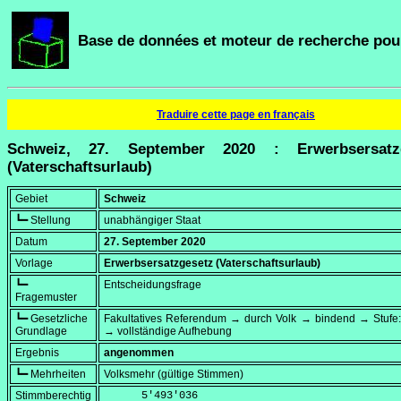
Base de données et moteur de recherche pour
Traduire cette page en français
Schweiz, 27. September 2020 : Erwerbsersatz
(Vaterschaftsurlaub)
Gebiet
Schweiz
┗━ Stellung
unabhängiger Staat
Datum
27. September 2020
Vorlage
Erwerbsersatzgesetz (Vaterschaftsurlaub)
┗━
Entscheidungsfrage
Fragemuster
┗━ Gesetzliche
Fakultatives Referendum → durch Volk → bindend → Stufe:
Grundlage
→ vollständige Aufhebung
Ergebnis
angenommen
┗━ Mehrheiten
Volksmehr (gültige Stimmen)
Stimmberechtig
      5'493'036