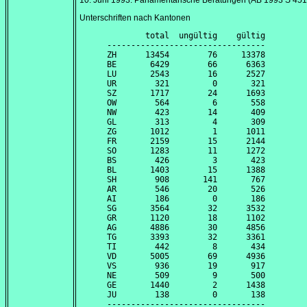
10. Juni 1993
: Parlamentarische Beratungen (AB 1993 S 451
Unterschriften nach Kantonen
        total  ungültig    gültig

---------------------------------

ZH      13454        76     13378

BE       6429        66      6363

LU       2543        16      2527

UR        321         0       321

SZ       1717        24      1693

OW        564         6       558

NW        423        14       409

GL        313         4       309

ZG       1012         1      1011

FR       2159        15      2144

SO       1283        11      1272

BS        426         3       423

BL       1403        15      1388

SH        908       141       767

AR        546        20       526

AI        186         0       186

SG       3564        32      3532

GR       1120        18      1102

AG       4886        30      4856

TG       3393        32      3361

TI        442         8       434

VD       5005        69      4936

VS        936        19       917

NE        509         9       500

GE       1440         2      1438

JU        138         0       138

---------------------------------
