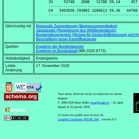
JU     53740   2606   31780 59,14     457 
------------------------------------------
CH   5493036 193865 3260613 59,36   44768 
Gleichzeitig mit
Massvolle Zuwanderung (Begrenzungsinitiative)
Jagdgesetz (Regulierung des Wildtierbestands)
Bundessteuergesetz (Abzüge für Kinderdrittbetreuung und Ki
Beschaffung neuer Kampfflugzeuge
Quellen
Ergebnis der Bundeskanzlei
Ergebnis im Bundesblatt
(BBl 2020 8773)
Vollständigkeit
Endergebnis
Letzte
17. November 2020
Änderung
Tous droits réservés inclus la traduction en autres
langues
© 1996-2026
Beat Müller
beat
@
sudd
.
ch
-- En ligne
depuis le 25 janvier 2005.
Ce texte est publié sous licence de
Creative Commons (BY-NC-SA)
, version 4.0.