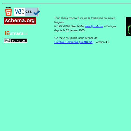
Tous droits réservés inclus la traduction en autres
langues
© 1996-2026
Beat Müller
beat
@
sudd
.
ch
-- En ligne
depuis le 25 janvier 2005.
Ce texte est publié sous licence de
Creative Commons (BY-NC-SA)
, version 4.0.