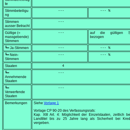
te
Stimmbeteiligu
            ---
     --- %
ng
Stimmen
            ---
ausser Betracht
Gültige (=
            ---
auf die gültigen S
massgebende)
bezogen
Stimmen
┗━ Ja-Stimmen
            ---
     --- %
┗━ Nein-
            ---
     --- %
Stimmen
Staaten
              4
┗━
            ---
Annehmende
Staaten
┗━
            ---
Verwerfende
Staaten
Bemerkungen
Siehe
Vorlage 1
Vorlage CP 90-20 des Verfassungsrats:
Kap. XIII Art. 4: Möglichkeit der Einzelstaaten, zeitlich b
Landtitel bis zu 25 Jahre lang als Sicherheit bei Kred
vergeben.