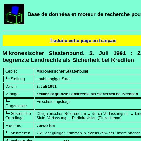
Base de données et moteur de recherche pour
Traduire cette page en français
Mikronesischer Staatenbund, 2. Juli 1991 : Ze
begrenzte Landrechte als Sicherheit bei Krediten
Gebiet
Mikronesischer Staatenbund
┗━ Stellung
unabhängiger Staat
Datum
2. Juli 1991
Vorlage
Zeitlich begrenzte Landrechte als Sicherheit bei Krediten
┗━
Entscheidungsfrage
Fragemuster
┗━ Gesetzliche
Obligatorisches Referendum → durch Verfassungsrat → bi
Grundlage
Stufe: Verfassung → Partialrevision (Einzelthema)
Ergebnis
verworfen
┗━ Mehrheiten
75% der gültigen Stimmen in jeweils 75% der Untereinheiten
Stimmberechtig
            ---