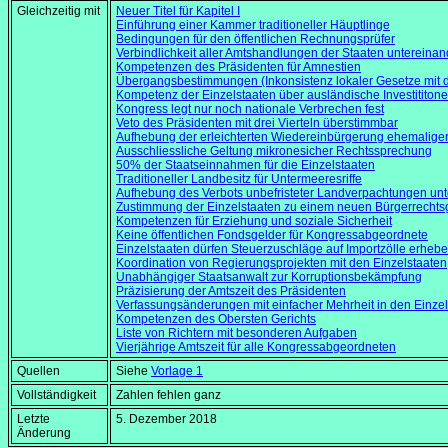
Gleichzeitig mit
Neuer Titel für Kapitel I
Einführung einer Kammer traditioneller Häuptlinge
Bedingungen für den öffentlichen Rechnungsprüfer
Verbindlichkeit aller Amtshandlungen der Staaten untereinan
Kompetenzen des Präsidenten für Amnestien
Übergangsbestimmungen (Inkonsistenz lokaler Gesetze mit d
Kompetenz der Einzelstaaten über ausländische Investititon
Kongress legt nur noch nationale Verbrechen fest
Veto des Präsidenten mit drei Vierteln überstimmbar
Aufhebung der erleichterten Wiedereinbürgerung ehemalig
Ausschliessliche Geltung mikronesicher Rechtssprechung
50% der Staatseinnahmen für die Einzelstaaten
Traditioneller Landbesitz für Untermeeresriffe
Aufhebung des Verbots unbefristeter Landverpachtungen u
Zustimmung der Einzelstaaten zu einem neuen Bürgerrechts
Kompetenzen für Erziehung und soziale Sicherheit
Keine öffentlichen Fondsgelder für Kongressabgeordnete
Einzelstaaten dürfen Steuerzuschläge auf Importzölle erheb
Koordination von Regierungsprojekten mit den Einzelstaaten
Unabhängiger Staatsanwalt zur Korruptionsbekämpfung
Präzisierung der Amtszeit des Präsidenten
Verfassungsänderungen mit einfacher Mehrheit in den Einzel
Kompetenzen des Obersten Gerichts
Liste von Richtern mit besonderen Aufgaben
Vierjährige Amtszeit für alle Kongressabgeordneten
Quellen
Siehe
Vorlage 1
Vollständigkeit
Zahlen fehlen ganz
Letzte
5. Dezember 2018
Änderung