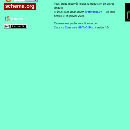
Tous droits réservés inclus la traduction en autres
langues
© 1996-2026
Beat Müller
beat
@
sudd
.
ch
-- En ligne
depuis le 25 janvier 2005.
Ce texte est publié sous licence de
Creative Commons (BY-NC-SA)
, version 4.0.