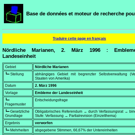
Base de données et moteur de recherche pour
Traduire cette page en français
Nördliche Marianen, 2. März 1996 : Emblem
Landeseinheit
Gebiet
Nördliche Marianen
┗━ Stellung
abhängiges Gebiet mit begrenzter Selbstverwaltung (Ver
Staaten von Amerika)
Datum
2. März 1996
Vorlage
Embleme der Landeseinheit
┗━
Entscheidungsfrage
Fragemuster
┗━ Gesetzliche
Obligatorisches Referendum → durch Verfassungsrat → bi
Grundlage
Stufe: Verfassung → Partialrevision (Einzelthema)
Ergebnis
verworfen
┗━ Mehrheiten
abgegebene Stimmen, 66,67% der Untereinheiten