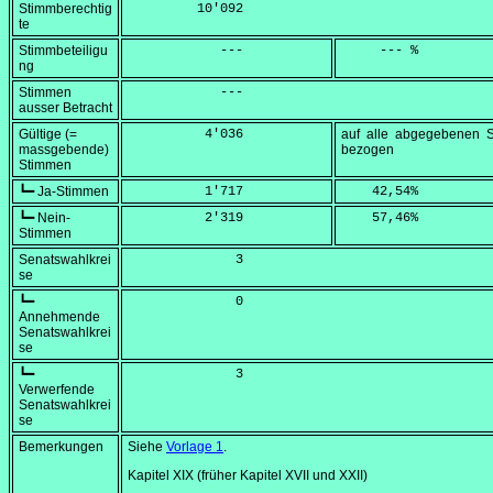
Stimmberechtig
         10'092
te
Stimmbeteiligu
            ---
     --- %
ng
Stimmen
            ---
ausser Betracht
Gültige (=
          4'036
auf alle abgegebenen 
massgebende)
bezogen
Stimmen
┗━ Ja-Stimmen
          1'717
    42,54
%
┗━ Nein-
          2'319
    57,46
%
Stimmen
Senatswahlkrei
              3
se
┗━
              0
Annehmende
Senatswahlkrei
se
┗━
              3
Verwerfende
Senatswahlkrei
se
Bemerkungen
Siehe
Vorlage 1
.
Kapitel XIX (früher Kapitel XVII und XXII)