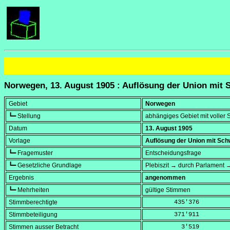
Norwegen, 13. August 1905 : Auflösung der Union mit
Gebiet
Norwegen
┗━ Stellung
abhängiges Gebiet mit voller
Datum
13. August 1905
Vorlage
Auflösung der Union mit Sc
┗━ Fragemuster
Entscheidungsfrage
┗━ Gesetzliche Grundlage
Plebiszit → durch Parlament 
Ergebnis
angenommen
┗━ Mehrheiten
gültige Stimmen
Stimmberechtigte
        435'376
Stimmbeteiligung
        371'911
Stimmen ausser Betracht
          3'519