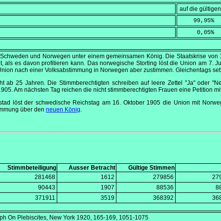
auf die gültig
    99,95
%
     0,05
%
 Schweden und Norwegen unter einem gemeinsamen König. Die Staatskrise von 190
, als es davon profitieren kann. Das norwegische Storting löst die Union am
7. J
er Union nach einer Volksabstimmung in Norwegen aber zustimmen. Gleichentags se
 ab 25 Jahren. Die Stimmberechtigten schreiben auf leere Zettel "Ja" oder "Ne
1905
. Am nächsten Tag reichen die nicht stimmberechtigten Frauen eine Petition mit
stad löst der schwedische Reichstag am
16. Oktober 1905
die Union mit Norwe
timmung über den
neuen König
.
Stimmbeteiligung
Ausser Betracht
Gültige Stimmen
281468
1612
279856
27
90443
1907
88536
8
371911
3519
368392
36
h On Plebiscites
, New York 1920, 165-169, 1051-1075