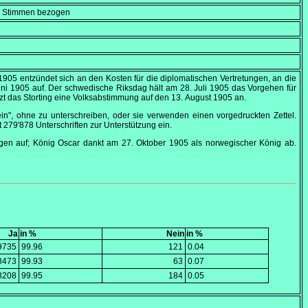
en Stimmen bezogen
5 entzündet sich an den Kosten für die diplomatischen Vertretungen, an die
uni 1905
auf. Der schwedische Riksdag hält am
28. Juli 1905
das Vorgehen für
tzt das Storting eine Volksabstimmung auf den
13. August 1905
an.
in", ohne zu unterschreiben, oder sie verwenden einen vorgedruckten Zettel.
 279'878 Unterschriften zur Unterstützung ein.
gen auf; König Oscar dankt am
27. Oktober 1905
als norwegischer König ab.
Ja
in %
Nein
in %
9735
99.96
121
0.04
8473
99.93
63
0.07
8208
99.95
184
0.05