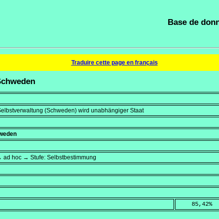
Base de donn
Traduire cette page en français
 Schweden
 Selbstverwaltung (Schweden) wird unabhängiger Staat
hweden
→ ad hoc → Stufe: Selbstbestimmung
    85,42
%