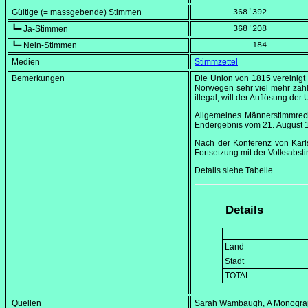
Gültige (= massgebende) Stimmen
        368'392
┗━ Ja-Stimmen
        368'208
┗━ Nein-Stimmen
            184
Medien
Stimmzettel
Bemerkungen
Die Union von 1815 vereinigt
Norwegen sehr viel mehr zahlt
illegal, will der Auflösung d
Allgemeines Männerstimmrecht
Endergebnis vom
21. August 
Nach der Konferenz von Karl
Fortsetzung mit der Volksabs
Details siehe Tabelle.
Details
Land
Stadt
TOTAL
Quellen
Sarah Wambaugh,
A Monograp