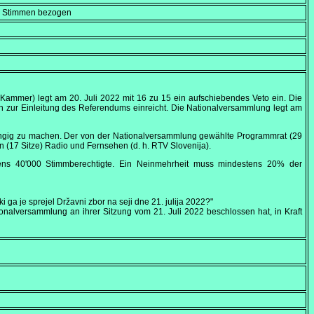
en Stimmen bezogen
. Kammer) legt am
20. Juli 2022
mit 16 zu 15 ein aufschiebendes Veto ein. Die
n zur Einleitung des Referendums einreicht. Die Nationalversammlung legt am
ängig zu machen. Der von der Nationalversammlung gewählte Programmrat (29
an (17 Sitze) Radio und Fernsehen (d. h. RTV Slovenija).
stens 40'000 Stimmberechtigte. Ein Neinmehrheit muss mindestens 20% der
 ga je sprejel Državni zbor na seji dne 21. julija 2022?"
ionalversammlung an ihrer Sitzung vom 21.
Juli 2022
beschlossen hat, in Kraft