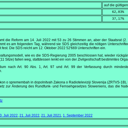
auf die gültig
    62,83
%
    37,17
%
mmt die Reform am
14. Juli 2022
mit 53 zu 26 Stimmen an, aber der Staatsrat (2
mt es am folgenden Tag, während sie SDS gleichzeitig die nötigen Unterschrifte
t fest. Die SDS reicht am
12. Oktober 2022
52'669 Unterschriften ein.
rwaltungsmodell, wie es die SDS-Regierung 2005 beschlossen hat, wieder rückg
(11 Sitze) fallen weg, stattdessen lenkt ein von der Zivilgesllschaft bestimmtes Org
endum nach Art. 90 Abs. 1, Art. 97 und Art. 99 der Verfassung durch minde
.
 Zakon o spremembah in dopolnitvah Zakona o Radioteleviziji Slovenija (ZRTVS-1B), ki
esetz zur Änderung des Rundfunk- und Fernsehgesetzes Sloweniens, das die Nat
tz
0. Juli 2022
,
21. Juli 2022
,
21. Juli 2021
,
1. September 2022