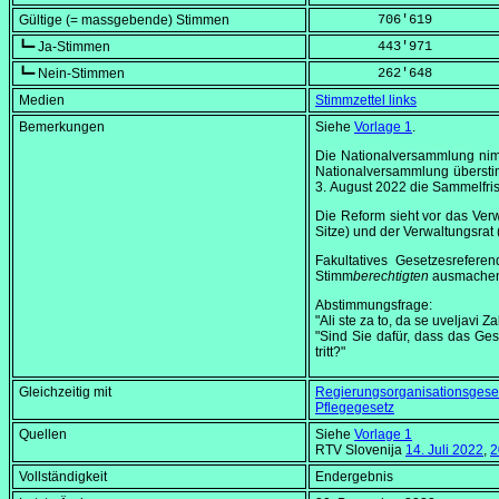
Gültige (= massgebende) Stimmen
        706'619
┗━ Ja-Stimmen
        443'971
┗━ Nein-Stimmen
        262'648
Medien
Stimmzettel links
Bemerkungen
Siehe
Vorlage 1
.
Die Nationalversammlung ni
Nationalversammlung überstim
3. August 2022
die Sammelfris
Die Reform sieht vor das Ve
Sitze) und der Verwaltungsrat 
Fakultatives Gesetzesrefer
Stimm
berechtigten
ausmachen
Abstimmungsfrage:
"Ali ste za to, da se uveljavi
"Sind Sie dafür, dass das G
tritt?"
Gleichzeitig mit
Regierungsorganisationsgese
Pflegegesetz
Quellen
Siehe
Vorlage 1
RTV Slovenija
14. Juli 2022
,
2
Vollständigkeit
Endergebnis