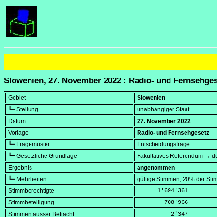
Slowenien, 27. November 2022 : Radio- und Fernsehge
Gebiet
Slowenien
┗━ Stellung
unabhängiger Staat
Datum
27. November 2022
Vorlage
Radio- und Fernsehgesetz
┗━ Fragemuster
Entscheidungsfrage
┗━ Gesetzliche Grundlage
Fakultatives Referendum → du
Ergebnis
angenommen
┗━ Mehrheiten
gültige Stimmen, 20% der Sti
Stimmberechtigte
      1'694'361
Stimmbeteiligung
        708'966
Stimmen ausser Betracht
          2'347