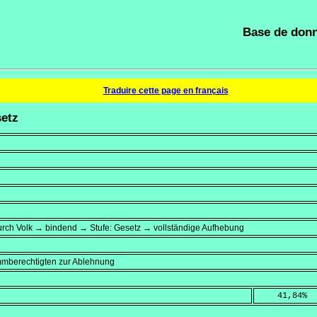
Base de donn
Traduire cette page en français
setz
rch Volk → bindend → Stufe: Gesetz → vollständige Aufhebung
mmberechtigten zur Ablehnung
    41,84
%