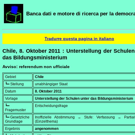
Banca dati e motore di ricerca per la democra
Tradurre questa pagina in italiano
Chile, 8. Oktober 2011 : Unterstellung der Schulen
das Bildungsministerium
Avviso: referendum non ufficiale
Gebiet
Chile
┗━ Stellung
unabhängiger Staat
Datum
8. Oktober 2011
Vorlage
Unterstellung der Schulen unter das Bildungsministerium
┗━
Entscheidungsfrage
Fragemuster
┗━ Gesetzliche
Inoffizielle Abstimmung → Stufe: Verfassung → Partialr
Grundlage
(Einzelthema)
Ergebnis
angenommen