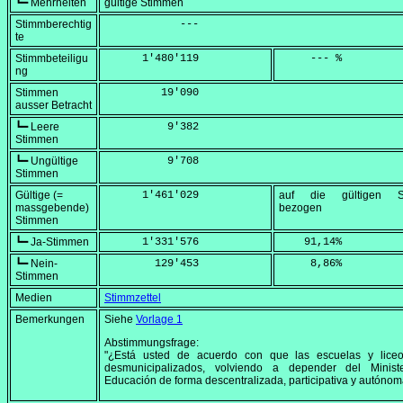
┗━ Mehrheiten
gültige Stimmen
Stimmberechtig
            ---
te
Stimmbeteiligu
      1'480'119
     --- %
ng
Stimmen
         19'090
ausser Betracht
┗━ Leere
          9'382
Stimmen
┗━ Ungültige
          9'708
Stimmen
Gültige (=
      1'461'029
auf die gültigen S
massgebende)
bezogen
Stimmen
┗━ Ja-Stimmen
      1'331'576
    91,14
%
┗━ Nein-
        129'453
     8,86
%
Stimmen
Medien
Stimmzettel
Bemerkungen
Siehe
Vorlage 1
Abstimmungsfrage:
"¿Está usted de acuerdo con que las escuelas y lice
desmunicipalizados, volviendo a depender del Minist
Educación de forma descentralizada, participativa y autóno