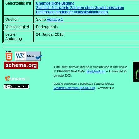
Gleichzeitig mit
Unentgeltliche Bildung
Staatlich finanzierte Schulen ohne Gewinnabsichten
Einführung bindender Volksabstimmungen
Quellen
Siehe
Vorlage 1
Vollständigkeit
Endergebnis
Letzte
24. Januar 2018
Änderung
Tutti i diritti riservati incluso la translazione in altre lingue
© 1996-2026
Beat Müller
beat
@
sudd
.
ch
-- In linea dal 25
gennaio 2005.
Questo contenuto è pubblicato sotto la licenza
Creative Commons (BY-NC-SA)
, versione 4.0.