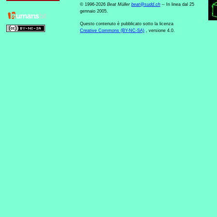
© 1996-2026
Beat Müller
beat
@
sudd
.
ch
-- In linea dal 25
gennaio 2005.
Questo contenuto è pubblicato sotto la licenza
Creative Commons (BY-NC-SA)
, versione 4.0.