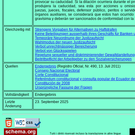
provocar su caducidad. Si la dilación ocurriera durante el p
produjera la caducidad, sea esta por acciones u omisi
juezas, jueces, fiscales, defensor público, peritos o servi
órganos auxiliares, se considerará que estos han ocurrido 
gravísima y deberán ser sancionados de conformidad con la l
Gleichzeitig mit
Strengere Vorgaben für Alternativen zu Haftstrafen
Keine Beteiligungen ausserhalb ihres Geschäfts für Banke
Temporäre Neuordnung der Justizaufsicht
Wahlmodus der neuen Justizaufsicht
Verbot unrechtmässiger Bereicherung
Verbot von Glücksspielen
Regelung sexueller und diskriminierender Gewaltdarstellun
Beitrittspflicht der Arbeitgeber zu den Sozialversicherungen
Quellen
Endergebnis
(
Registro Oficial, Nr. 490,
13. Juli 2011
)
Consejo Nacional Electoral
Corte Constitucional
Referéndum constitucional y consulta popular de Ecuador d
Constitución de 2008
Ursprüngliche Fassung der Fragen
Vollständigkeit
Endergebnis
Letzte
23. September 2025
Änderung
Tutti i diritti riservati incluso la translazione in altre lingue