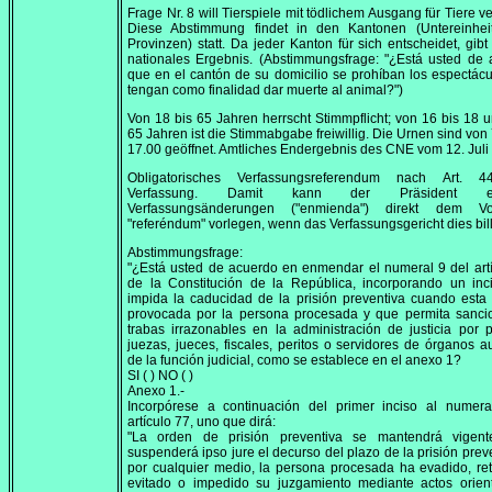
Frage Nr. 8 will Tierspiele mit tödlichem Ausgang für Tiere ve
Diese Abstimmung findet in den Kantonen (Untereinhei
Provinzen) statt. Da jeder Kanton für sich entscheidet, gibt
nationales Ergebnis. (Abstimmungsfrage:
"¿Está usted de 
que en el cantón de su domicilio se prohíban los espectác
tengan como finalidad dar muerte al animal?"
)
Von 18 bis 65 Jahren herrscht Stimmpflicht; von 16 bis 18 
65 Jahren ist die Stimmabgabe freiwillig. Die Urnen sind von
17.00
geöffnet. Amtliches Endergebnis des CNE vom
12. Jul
Obligatorisches Verfassungsreferendum nach Art. 
Verfassung. Damit kann der Präsident ei
Verfassungsänderungen (
"enmienda"
) direkt dem Vo
"referéndum"
vorlegen, wenn das Verfassungsgericht dies bill
Abstimmungsfrage:
"¿Está usted de acuerdo en enmendar el numeral 9 del art
de la Constitución de la República, incorporando un inc
impida la caducidad de la prisión preventiva cuando esta
provocada por la persona procesada y que permita sancio
trabas irrazonables en la administración de justicia por 
juezas, jueces, fiscales, peritos o servidores de órganos au
de la función judicial, como se establece en el anexo 1?
SI ( ) NO ( )
Anexo 1.-
Incorpórese a continuación del primer inciso al numera
artículo 77, uno que dirá:
"La orden de prisión preventiva se mantendrá vigen
suspenderá ipso jure el decurso del plazo de la prisión preve
por cualquier medio, la persona procesada ha evadido, re
evitado o impedido su juzgamiento mediante actos orien