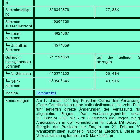
te
Stimmbeteiligu
      8'634'376
    77,38
%
ng
Stimmen
        920'726
ausser Betracht
┗━ Leere
        462'867
Stimmen
┗━ Ungültige
        457'859
Stimmen
Gültige (=
      7'713'650
auf die gültigen S
massgebende)
bezogen
Stimmen
┗━ Ja-Stimmen
      4'357'105
    56,49
%
┗━ Nein-
      3'356'545
    43,51
%
Stimmen
Medien
Stimmzettel
Bemerkungen
Am
17. Januar 2011
legt Präsident Correa dem Verfassung
(Corte Constitucional) eine Volksabstimmung mit zehn Fra
fünf betreffen direkte Änderungen der Verfassung, fü
allgemeine Fragen. Das Verfassungsgericht erkl
15. Februar 2011
mit 6 zu 3 Stimmen die Fragen mit g
Anpassungen in der Formulierung für gültig. Mit Dekret 
übergibt der Präsident die Fragen am
21. Februar 2
Wahlkommission (Consejo Nacional Electoral). Diese se
Volksabstimmung formell am
8. März 2011
an.