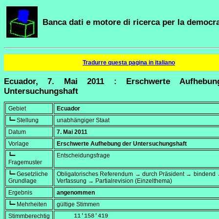
Banca dati e motore di ricerca per la democra
Tradurre questa pagina in italiano
Ecuador, 7. Mai 2011 : Erschwerte Aufhebun
Untersuchungshaft
Gebiet
Ecuador
┗━ Stellung
unabhängiger Staat
Datum
7. Mai 2011
Vorlage
Erschwerte Aufhebung der Untersuchungshaft
┗━
Entscheidungsfrage
Fragemuster
┗━ Gesetzliche
Obligatorisches Referendum → durch Präsident → bindend 
Grundlage
Verfassung → Partialrevision (Einzelthema)
Ergebnis
angenommen
┗━ Mehrheiten
gültige Stimmen
Stimmberechtig
     11'158'419