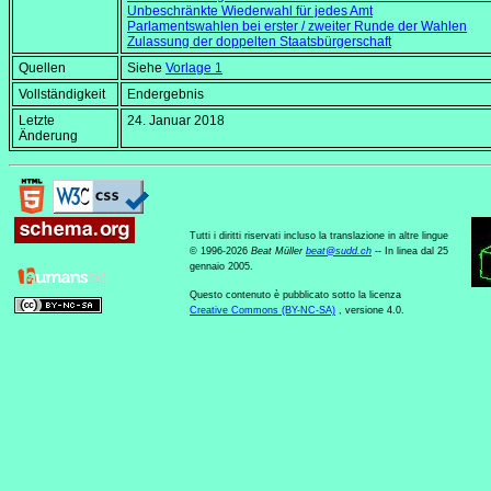
Unbeschränkte Wiederwahl für jedes Amt
Parlamentswahlen bei erster / zweiter Runde der Wahlen
Zulassung der doppelten Staatsbürgerschaft
Quellen
Siehe
Vorlage 1
Vollständigkeit
Endergebnis
Letzte
24. Januar 2018
Änderung
Tutti i diritti riservati incluso la translazione in altre lingue
© 1996-2026
Beat Müller
beat
@
sudd
.
ch
-- In linea dal 25
gennaio 2005.
Questo contenuto è pubblicato sotto la licenza
Creative Commons (BY-NC-SA)
, versione 4.0.