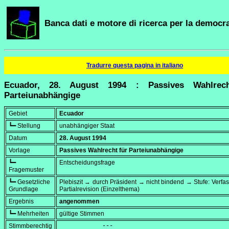
Banca dati e motore di ricerca per la democra
Tradurre questa pagina in italiano
Ecuador, 28. August 1994 : Passives Wahlrec
Parteiunabhängige
Gebiet
Ecuador
┗━ Stellung
unabhängiger Staat
Datum
28. August 1994
Vorlage
Passives Wahlrecht für Parteiunabhängige
┗━
Entscheidungsfrage
Fragemuster
┗━ Gesetzliche
Plebiszit → durch Präsident → nicht bindend → Stufe: Verf
Grundlage
Partialrevision (Einzelthema)
Ergebnis
angenommen
┗━ Mehrheiten
gültige Stimmen
Stimmberechtig
            ---