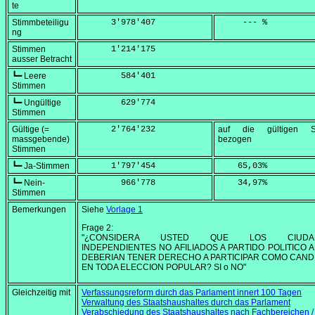
te
Stimmbeteiligu
      3'978'407
     --- %
ng
Stimmen
      1'214'175
ausser Betracht
┗━ Leere
        584'401
Stimmen
┗━ Ungültige
        629'774
Stimmen
Gültige (=
      2'764'232
auf die gültigen S
massgebende)
bezogen
Stimmen
┗━ Ja-Stimmen
      1'797'454
    65,03
%
┗━ Nein-
        966'778
    34,97
%
Stimmen
Bemerkungen
Siehe
Vorlage 1
Frage 2:
"¿CONSIDERA USTED QUE LOS CIUDA
INDEPENDIENTES NO AFILIADOS A PARTIDO POLITICO 
DEBERIAN TENER DERECHO A PARTICIPAR COMO CAND
EN TODA ELECCION POPULAR? SI o NO"
Gleichzeitig mit
Verfassungsreform durch das Parlament innert 100 Tagen
Verwaltung des Staatshaushaltes durch das Parlament
Verabschiedung des Staatshaushaltes nach Fachbereichen /