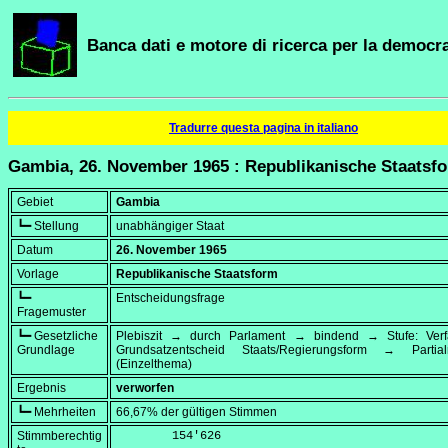
Banca dati e motore di ricerca per la democra
Tradurre questa pagina in italiano
Gambia, 26. November 1965 : Republikanische Staatsf
Gebiet
Gambia
┗━ Stellung
unabhängiger Staat
Datum
26. November 1965
Vorlage
Republikanische Staatsform
┗━
Entscheidungsfrage
Fragemuster
┗━ Gesetzliche
Plebiszit → durch Parlament → bindend → Stufe: Verf
Grundlage
Grundsatzentscheid Staats/Regierungsform → Partialr
(Einzelthema)
Ergebnis
verworfen
┗━ Mehrheiten
66,67% der gültigen Stimmen
Stimmberechtig
        154'626