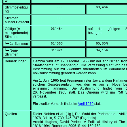
te
Stimmbeteiligu
            ---
    60,46
%
ng
Stimmen
            ---
ausser Betracht
Gültige (=
         93'484
auf die gültigen S
massgebende)
bezogen
Stimmen
┗━ Ja-Stimmen
         61'563
    65,85
%
┗━ Nein-
         31'921
    34,15
%
Stimmen
Bemerkungen
Gambia wird am
17. Februar 1965
mit der englischen Kön
Staatsoberhaupt unabhängig. Die Verfassung sieht vor, da
Bestimmung nur mit Zweidrittelsmehrheiten im Parlament 
Volksabstimmung geändert werden kann.
Am
1. Juni 1965
legt Premierminister Jawara dem Parlamen
solchen Gesetzesentwurf vor, den es am
9. Novembe
einstimmig annimmt. Die Abstimmung findet vom 1
26. November 1965
statt. Das Quorum wird um 758 
verpasst.
Ein zweiter Versuch findet im
April 1970
statt.
Quellen
Dieter Nohlen et al. (Hg.), Die Wahl der Parlamente - Afrika
1978, Bd. IIa, S. 739, 745, 747 (Ergebnis)
Arnold Hughes, David Perfect,
A Political History of Th
1816-1994
, Rochester 2006, S. 44, 160-163