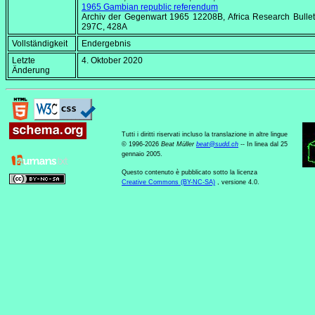
1965 Gambian republic referendum
Archiv der Gegenwart 1965 12208B,
Africa Research Bullet
297C, 428A
Vollständigkeit
Endergebnis
Letzte
4. Oktober 2020
Änderung
Tutti i diritti riservati incluso la translazione in altre lingue
© 1996-2026
Beat Müller
beat
@
sudd
.
ch
-- In linea dal 25
gennaio 2005.
Questo contenuto è pubblicato sotto la licenza
Creative Commons (BY-NC-SA)
, versione 4.0.