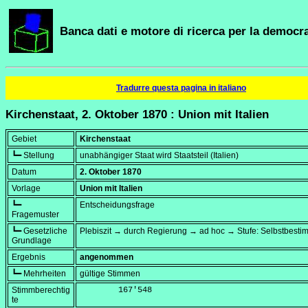
Banca dati e motore di ricerca per la democra
Tradurre questa pagina in italiano
Kirchenstaat, 2. Oktober 1870 : Union mit Italien
Gebiet
Kirchenstaat
┗━ Stellung
unabhängiger Staat wird Staatsteil (Italien)
Datum
2. Oktober 1870
Vorlage
Union mit Italien
┗━
Entscheidungsfrage
Fragemuster
┗━ Gesetzliche
Plebiszit → durch Regierung → ad hoc → Stufe: Selbstbest
Grundlage
Ergebnis
angenommen
┗━ Mehrheiten
gültige Stimmen
Stimmberechtig
        167'548
te