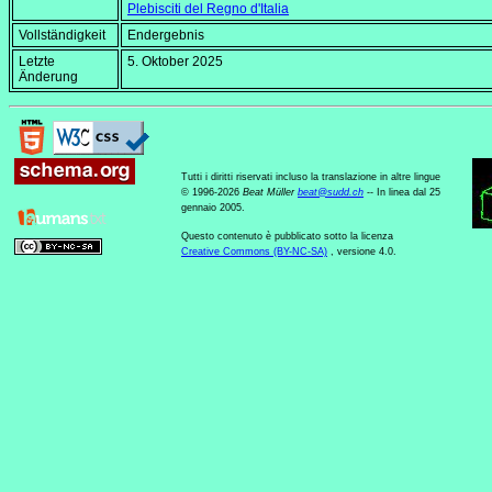
Plebisciti del Regno d'Italia
Vollständigkeit
Endergebnis
Letzte
5. Oktober 2025
Änderung
Tutti i diritti riservati incluso la translazione in altre lingue
© 1996-2026
Beat Müller
beat
@
sudd
.
ch
-- In linea dal 25
gennaio 2005.
Questo contenuto è pubblicato sotto la licenza
Creative Commons (BY-NC-SA)
, versione 4.0.