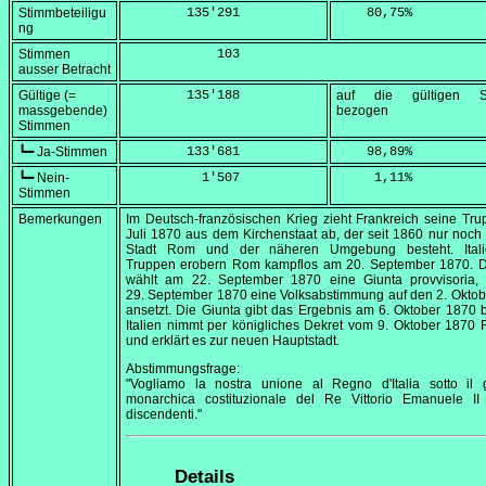
Stimmbeteiligu
        135'291
    80,75
%
ng
Stimmen
            103
ausser Betracht
Gültige (=
        135'188
auf die gültigen S
massgebende)
bezogen
Stimmen
┗━ Ja-Stimmen
        133'681
    98,89
%
┗━ Nein-
          1'507
     1,11
%
Stimmen
Bemerkungen
Im Deutsch-französischen Krieg zieht Frankreich seine Tr
Juli 1870
aus dem Kirchenstaat ab, der seit 1860 nur noch
Stadt Rom und der näheren Umgebung besteht. Itali
Truppen erobern Rom kampflos am
20. September 1870
. 
wählt am
22. September 1870
eine
Giunta provvisoria
,
29. September 1870
eine Volksabstimmung auf den
2. Okto
ansetzt. Die Giunta gibt das Ergebnis am
6. Oktober 1870
b
Italien nimmt per königliches Dekret vom
9. Oktober 1870
R
und erklärt es zur neuen Hauptstadt.
Abstimmungsfrage:
"Vogliamo la nostra unione al Regno d'Italia sotto il 
monarchica costituzionale del Re Vittorio Emanuele II
discendenti."
Details