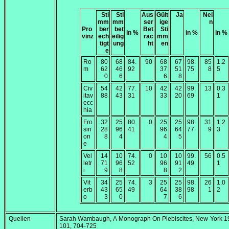
Sti
Sti
Aus
Gült
Ja
Nei
mm
mm
ser
ige
n
Pro
ber
bet
Bet
Sti
in %
in %
in %
vinz
ech
eilig
rac
mm
tigt
ung
ht
en
e
Ro
80
68
84.
90
68
67
98.
85
1.2
m
62
46
92
37
51
75
8
5
0
6
6
8
Civ
54
42
77.
10
42
42
99.
13
0.3
itav
88
43
31
33
20
69
1
ecc
hia
Fro
32
25
80.
0
25
25
98.
31
1.2
sin
28
96
41
96
64
77
9
3
on
8
4
4
5
e
Vel
14
10
74.
0
10
10
99.
56
0.5
letr
71
96
52
96
91
49
1
i
9
8
8
2
Vit
34
25
74.
3
25
25
98.
26
1.0
erb
43
65
49
64
38
98
1
2
o
3
0
7
6
Quellen
Sarah Wambaugh,
A Monograph On Plebiscites
, New York 1
101, 704-725