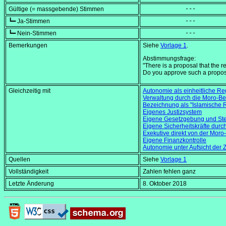
Gültige (= massgebende) Stimmen
            ---
┗━ Ja-Stimmen
            ---
┗━ Nein-Stimmen
            ---
Bemerkungen
Siehe
Vorlage 1
.
Abstimmungsfrage:
"There is a proposal that the r
Do you approve such a propos
Gleichzeitig mit
Autonomie als einheitliche Re
Verwaltung durch die Moro-Bef
Bezeichnung als "Islamische
Eigenes Justizsystem
Eigene Gesetzgebung und Ste
Eigene Sicherheitskräfte durc
Exekutive direkt von der Moro
Eigene Finanzkontrolle
Autonomie unter Aufsicht der 
Quellen
Siehe
Vorlage 1
Vollständigkeit
Zahlen fehlen ganz
Letzte Änderung
8. Oktober 2018