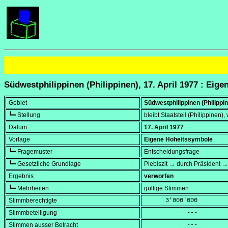
Südwestphilippinen (Philippinen), 17. April 1977 : Eig
Gebiet
Südwestphilippinen (Philippi
┗━ Stellung
bleibt Staatsteil (Philippinen),
Datum
17. April 1977
Vorlage
Eigene Hoheitssymbole
┗━ Fragemuster
Entscheidungsfrage
┗━ Gesetzliche Grundlage
Plebiszit → durch Präsident 
Ergebnis
verworfen
┗━ Mehrheiten
gültige Stimmen
Stimmberechtigte
      3'000'000
Stimmbeteiligung
            ---
Stimmen ausser Betracht
            ---