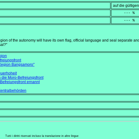
auf die gültig
     --- %
     --- %
egion of the autonomy will have its own flag, official language and seal separate an
al?"
gion
reiungsfront
 Region Bangsamoro"
uerhoheit
h die Moro-Befreiungsfront
-Befreiungsfront ernannt
Zentralbehörden
Tutti i diritti riservati incluso la translazione in altre lingue