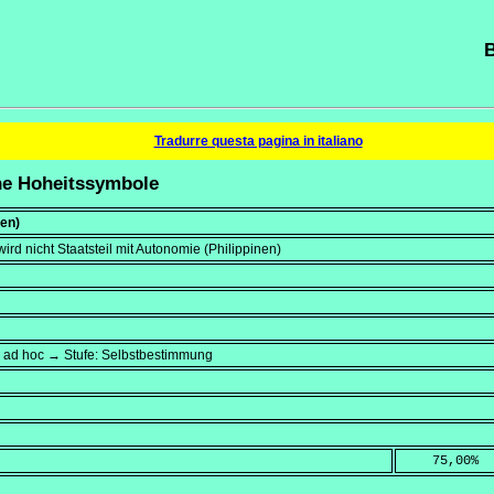
B
Tradurre questa pagina in italiano
ene Hoheitssymbole
nen)
 wird nicht Staatsteil mit Autonomie (Philippinen)
→ ad hoc → Stufe: Selbstbestimmung
    75,00
%