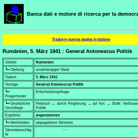
Banca dati e motore di ricerca per la democra
Tradurre questa pagina in italiano
Rumänien, 5. März 1941 : General Antonescus Politik
Gebiet
Rumänien
┗━ Stellung
unabhängiger Staat
Datum
5. März 1941
Vorlage
General Antonescus Politik
┗━
Entscheidungsfrage
Fragemuster
┗━ Gesetzliche
Plebiszit → durch Regierung → ad hoc → Stufe: Vertrauen
Grundlage
Politik
Ergebnis
angenommen
┗━ Mehrheiten
abgegebene Stimmen
Stimmberechtig
            ---
te