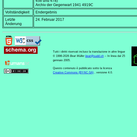
458 und 478)
Archiv der Gegenwart 1941 4919C
Vollständigkeit
Endergebnis
Letzte
24. Februar 2017
Änderung
Tutti i diritti riservati incluso la translazione in altre lingue
© 1996-2026
Beat Müller
beat
@
sudd
.
ch
-- In linea dal 25
gennaio 2005.
Questo contenuto è pubblicato sotto la licenza
Creative Commons (BY-NC-SA)
, versione 4.0.