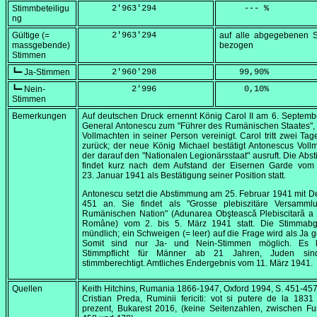
Stimmbeteiligu
      2'963'294
     --- %
ng
Gültige (=
      2'963'294
auf alle abgegebenen 
massgebende)
bezogen
Stimmen
┗━ Ja-Stimmen
      2'960'298
    99,90
%
┗━ Nein-
          2'996
     0,10
%
Stimmen
Bemerkungen
Auf deutschen Druck ernennt König Carol II am
6. Septemb
General Antonescu zum "Führer des Rumänischen Staates", 
Vollmachten in seiner Person vereinigt. Carol tritt zwei Tag
zurück; der neue König Michael bestätigt Antonescus Voll
der darauf den "Nationalen Legionärsstaat" ausruft. Die Ab
findet kurz nach dem Aufstand der Eisernen Garde vom 
23. Januar 1941
als Bestätigung seiner Position statt.
Antonescu setzt die Abstimmung am
25. Februar 1941
mit De
451 an. Sie findet als "Grosse plebiszitäre Versamml
Rumänischen Nation" (
Adunarea Obştească Plebiscitară a 
Române
) vom 2. bis
5. März 1941
statt. Die Stimmabg
mündlich; ein Schweigen (= leer) auf die Frage wird als Ja g
Somit sind nur Ja- und Nein-Stimmen möglich. Es h
Stimmpflicht für Männer ab 21 Jahren, Juden sin
stimmberechtigt. Amtliches Endergebnis vom
11. März 1941
.
Quellen
Keith Hitchins,
Rumania 1866-1947
, Oxford 1994, S. 451-45
Cristian Preda,
Ruminii fericiti: vot si putere de la 1831
prezent
, Bukarest 2016, (keine Seitenzahlen, zwischen F