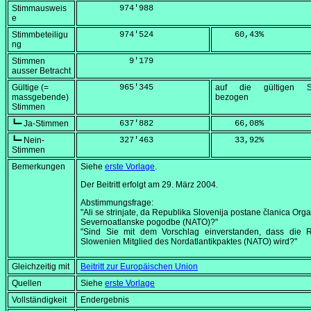
Stimmausweis
        974'988
e
Stimmbeteiligu
        974'524
    60,43
%
ng
Stimmen
          9'179
ausser Betracht
Gültige (=
        965'345
auf die gültigen S
massgebende)
bezogen
Stimmen
┗━ Ja-Stimmen
        637'882
    66,08
%
┗━ Nein-
        327'463
    33,92
%
Stimmen
Bemerkungen
Siehe
erste Vorlage
.
Der Beitritt erfolgt am
29. März 2004
.
Abstimmungsfrage:
"Ali se strinjate, da Republika Slovenija postane članica Orga
Severnoatlanske pogodbe (NATO)?"
"Sind Sie mit dem Vorschlag einverstanden, dass die R
Slowenien Mitglied des Nordatlantikpaktes (NATO) wird?"
Gleichzeitig mit
Beitritt zur Europäischen Union
Quellen
Siehe
erste Vorlage
Vollständigkeit
Endergebnis