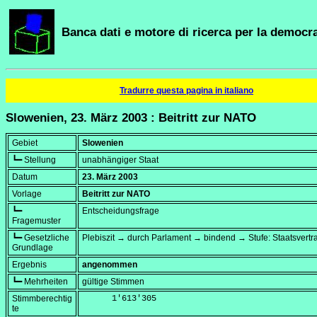
Banca dati e motore di ricerca per la democra
Tradurre questa pagina in italiano
Slowenien, 23. März 2003 : Beitritt zur NATO
Gebiet
Slowenien
┗━ Stellung
unabhängiger Staat
Datum
23. März 2003
Vorlage
Beitritt zur NATO
┗━
Entscheidungsfrage
Fragemuster
┗━ Gesetzliche
Plebiszit → durch Parlament → bindend → Stufe: Staatsvertr
Grundlage
Ergebnis
angenommen
┗━ Mehrheiten
gültige Stimmen
Stimmberechtig
      1'613'305
te