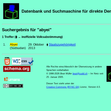
Datenbank und Suchmaschine für direkte De
Suchergebnis für "abyei"
1 Treffer (⧫ → inoffizielle Volksabstimmung)
1.
Abyei
29. Oktober
⧫
Staatszugehörigkeit
(Südsudan)
2013
Alle Rechte einschliesslich der Übersetzung in andere
Sprachen vorbehalten
© 1996-2026
Beat Müller
beat
@
sudd
.
ch
-- Im Netz seit
25. Januar 2005.
Dieser Text steht unter der
Creative Commons (BY-NC-SA)
Lizenz, Version 4.0.