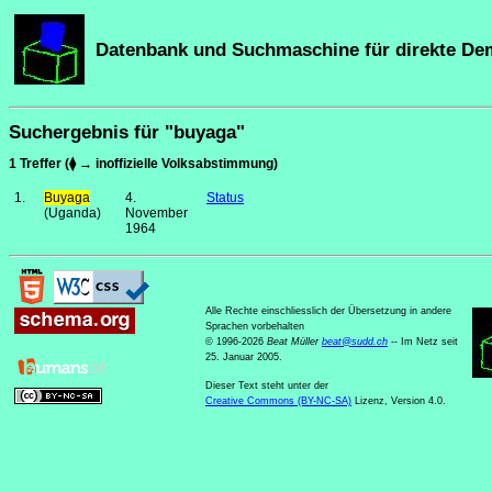
Datenbank und Suchmaschine für direkte De
Suchergebnis für "buyaga"
1 Treffer (⧫ → inoffizielle Volksabstimmung)
1.
Buyaga
4.
Status
(Uganda)
November
1964
Alle Rechte einschliesslich der Übersetzung in andere
Sprachen vorbehalten
© 1996-2026
Beat Müller
beat
@
sudd
.
ch
-- Im Netz seit
25. Januar 2005.
Dieser Text steht unter der
Creative Commons (BY-NC-SA)
Lizenz, Version 4.0.