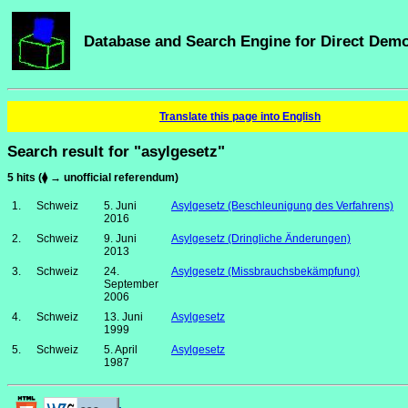
Database and Search Engine for Direct Dem
Translate this page into English
Search result for "asylgesetz"
5 hits (⧫ → unofficial referendum)
1.
Schweiz
5. Juni
Asylgesetz (Beschleunigung des Verfahrens)
2016
2.
Schweiz
9. Juni
Asylgesetz (Dringliche Änderungen)
2013
3.
Schweiz
24.
Asylgesetz (Missbrauchsbekämpfung)
September
2006
4.
Schweiz
13. Juni
Asylgesetz
1999
5.
Schweiz
5. April
Asylgesetz
1987