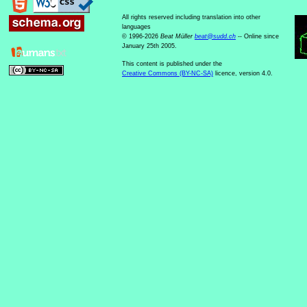
All rights reserved including translation into other
languages
© 1996-2026
Beat Müller
beat
@
sudd
.
ch
-- Online since
January 25th 2005.
This content is published under the
Creative Commons (BY-NC-SA)
licence, version 4.0.