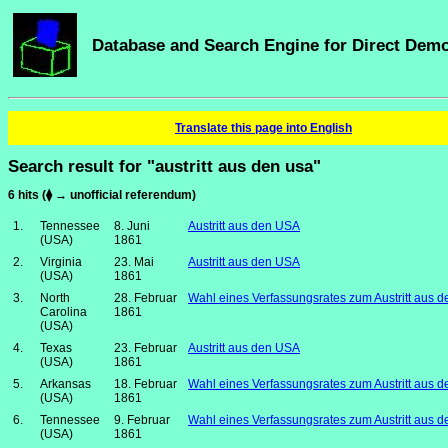
Database and Search Engine for Direct Dem
Translate this page into English
Search result for "austritt aus den usa"
6 hits (⧫ → unofficial referendum)
1.
Tennessee
8. Juni
Austritt aus den USA
(USA)
1861
2.
Virginia
23. Mai
Austritt aus den USA
(USA)
1861
3.
North
28. Februar
Wahl eines Verfassungsrates zum Austritt aus 
Carolina
1861
(USA)
4.
Texas
23. Februar
Austritt aus den USA
(USA)
1861
5.
Arkansas
18. Februar
Wahl eines Verfassungsrates zum Austritt aus 
(USA)
1861
6.
Tennessee
9. Februar
Wahl eines Verfassungsrates zum Austritt aus 
(USA)
1861