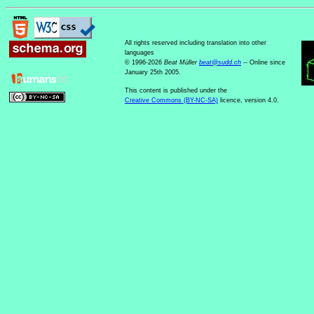
All rights reserved including translation into other
languages
© 1996-2026
Beat Müller
beat
@
sudd
.
ch
-- Online since
January 25th 2005.
This content is published under the
Creative Commons (BY-NC-SA)
licence, version 4.0.