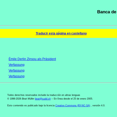
Banca de 
Traducir esta página en castellano
Émile Derlin Zinsou als Präsident
Verfassung
Verfassung
Verfassung
Todos derechos reservados incluido la traducción en altras lenguas
© 1996-2026
Beat Müller
beat
@
sudd
.
ch
-- En línea desde el 25 de enero 2005.
Esto contenido es publicado bajo la licencia
Creative Commons (BY-NC-SA)
, versión 4.0.