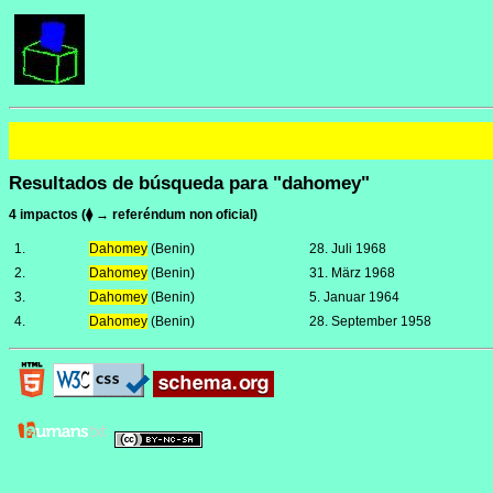
Resultados de búsqueda para "dahomey"
4 impactos (⧫ → referéndum non oficial)
1.
Dahomey
(Benin)
28. Juli 1968
2.
Dahomey
(Benin)
31. März 1968
3.
Dahomey
(Benin)
5. Januar 1964
4.
Dahomey
(Benin)
28. September 1958