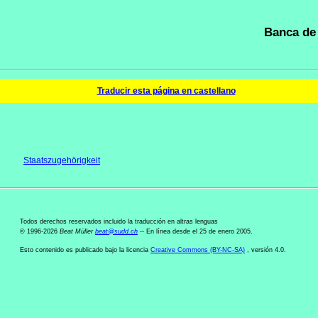
Banca de 
Traducir esta página en castellano
Staatszugehörigkeit
Todos derechos reservados incluido la traducción en altras lenguas
© 1996-2026
Beat Müller
beat
@
sudd
.
ch
-- En línea desde el 25 de enero 2005.
Esto contenido es publicado bajo la licencia
Creative Commons (BY-NC-SA)
, versión 4.0.