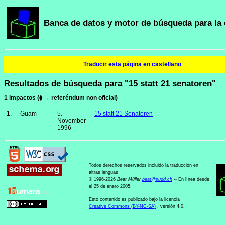
Banca de datos y motor de búsqueda para la 
Traducir esta página en castellano
Resultados de búsqueda para "15 statt 21 senatoren"
1 impactos (⧫ → referéndum non oficial)
1.
Guam
5.
15 statt 21 Senatoren
November
1996
Todos derechos reservados incluido la traducción en
altras lenguas
© 1996-2026
Beat Müller
beat
@
sudd
.
ch
-- En línea desde
el 25 de enero 2005.
Esto contenido es publicado bajo la licencia
Creative Commons (BY-NC-SA)
, versión 4.0.