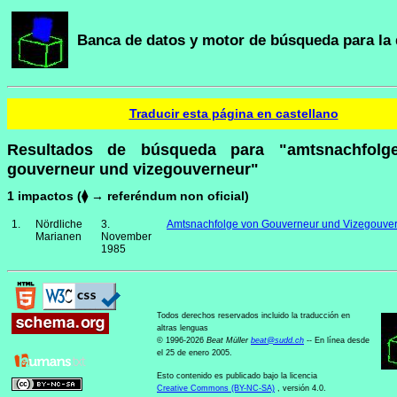
Banca de datos y motor de búsqueda para la 
Traducir esta página en castellano
Resultados de búsqueda para "amtsnachfolg
gouverneur und vizegouverneur"
1 impactos (⧫ → referéndum non oficial)
1.
Nördliche
3.
Amtsnachfolge von Gouverneur und Vizegouve
Marianen
November
1985
Todos derechos reservados incluido la traducción en
altras lenguas
© 1996-2026
Beat Müller
beat
@
sudd
.
ch
-- En línea desde
el 25 de enero 2005.
Esto contenido es publicado bajo la licencia
Creative Commons (BY-NC-SA)
, versión 4.0.