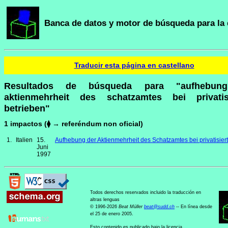
Banca de datos y motor de búsqueda para la 
Traducir esta página en castellano
Resultados de búsqueda para "aufhebun
aktienmehrheit des schatzamtes bei privatis
betrieben"
1 impactos (⧫ → referéndum non oficial)
1.
Italien
15.
Aufhebung der Aktienmehrheit des Schatzamtes bei privatisier
Juni
1997
Todos derechos reservados incluido la traducción en
altras lenguas
© 1996-2026
Beat Müller
beat
@
sudd
.
ch
-- En línea desde
el 25 de enero 2005.
Esto contenido es publicado bajo la licencia