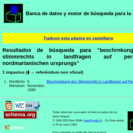
Banca de datos y motor de búsqueda para la 
Traducir esta página en castellano
Resultados de búsqueda para "beschrnkun
stimmrechts in landfragen auf pers
nordmarianischen ursprungs"
1 impactos (⧫ → referéndum non oficial)
1.
Nördliche
6.
Beschränkung des Stimmrechts in Landfragen auf P
Marianen
November
1999
Todos derechos reservados incluido la traducción en
altras lenguas
© 1996-2026
Beat Müller
beat
@
sudd
.
ch
-- En línea desde
el 25 de enero 2005.
Esto contenido es publicado bajo la licencia