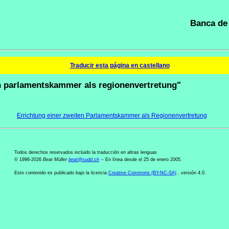
Banca de 
Traducir esta página en castellano
n parlamentskammer als regionenvertretung"
Errichtung einer zweiten Parlamentskammer als Regionenvertretung
Todos derechos reservados incluido la traducción en altras lenguas
© 1996-2026
Beat Müller
beat
@
sudd
.
ch
-- En línea desde el 25 de enero 2005.
Esto contenido es publicado bajo la licencia
Creative Commons (BY-NC-SA)
, versión 4.0.