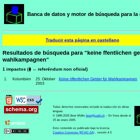
Banca de datos y motor de búsqueda para la 
Traducir esta página en castellano
Resultados de búsqueda para "keine ffentlichen gel
wahlkampagnen"
1 impactos (⧫ → referéndum non oficial)
1.
Kolumbien
25. Oktober
Keine öffentlichen Gelder für Wahlkampagnen
2003
Todos derechos reservados incluido la traducción en altras
lenguas
© 1996-2026
Beat Müller
beat
@
sudd
.
ch
-- En línea desde el
25 de enero 2005.
Esto contenido es publicado bajo la licencia
Creative Commons (BY-NC-SA)
, versión 4.0.