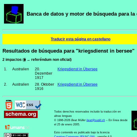
Banca de datos y motor de búsqueda para la 
Traducir esta página en castellano
Resultados de búsqueda para "kriegsdienst in bersee"
2 impactos (⧫ → referéndum non oficial)
1.
Australien
20.
Kriegsdienst in Übersee
Dezember
1917
2.
Australien
28. Oktober
Kriegsdienst in Übersee
1916
Todos derechos reservados incluido la traducción en
altras lenguas
© 1996-2026
Beat Müller
beat
@
sudd
.
ch
-- En línea desde
el 25 de enero 2005.
Esto contenido es publicado bajo la licencia
Creative Commons (BY-NC-SA)
, versión 4.0.