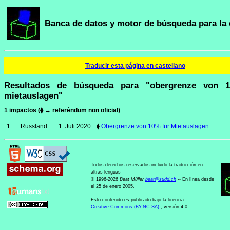
Banca de datos y motor de búsqueda para la 
Traducir esta página en castellano
Resultados de búsqueda para "obergrenze von 
mietauslagen"
1 impactos (⧫ → referéndum non oficial)
1.
Russland
1. Juli 2020
⧫
Obergrenze von 10% für Mietauslagen
Todos derechos reservados incluido la traducción en
altras lenguas
© 1996-2026
Beat Müller
beat
@
sudd
.
ch
-- En línea desde
el 25 de enero 2005.
Esto contenido es publicado bajo la licencia
Creative Commons (BY-NC-SA)
, versión 4.0.