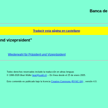
Banca de 
Traducir esta página en castellano
und vizeprsident"
Wiederwahl für Präsident und Vizepräsident
Todos derechos reservados incluido la traducción en altras lenguas
© 1996-2026
Beat Müller
beat
@
sudd
.
ch
-- En línea desde el 25 de enero 2005.
Esto contenido es publicado bajo la licencia
Creative Commons (BY-NC-SA)
, versión 4.0.