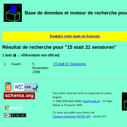
Base de données et moteur de recherche pour
Traduire cette page en français
Résultat de recherche pour "15 statt 21 senatoren"
1 buts (⧫ → référendum non officiel)
1.
Guam
5.
15 statt 21 Senatoren
November
1996
Tous droits réservés inclus la traduction en autres
langues
© 1996-2026
Beat Müller
beat
@
sudd
.
ch
-- En ligne
depuis le 25 janvier 2005.
Ce texte est publié sous licence de
Creative Commons (BY-NC-SA)
, version 4.0.