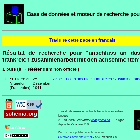
Base de données et moteur de recherche pour
Traduire cette page en français
Résultat de recherche pour "anschluss an das
frankreich zusammenarbeit mit den achsenmchten
1 buts (⧫ → référendum non officiel)
1.
St. Pierre et
25.
Anschluss an das Freie Frankreich / Zusammenarb
Miquelon
Dezember
(Frankreich)
1941
Tous droits réservés inclus la traduction en autres
langues
© 1996-2026
Beat Müller
beat
@
sudd
.
ch
-- En ligne
depuis le 25 janvier 2005.
Ce texte est publié sous licence de
Creative Commons (BY-NC-SA)
, version 4.0.