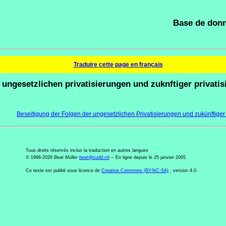
Base de donn
Traduire cette page en français
 ungesetzlichen privatisierungen und zuknftiger privati
Beseitigung der Folgen der ungesetzlichen Privatisierungen und zukünftiger
Tous droits réservés inclus la traduction en autres langues
© 1996-2026
Beat Müller
beat
@
sudd
.
ch
-- En ligne depuis le 25 janvier 2005.
Ce texte est publié sous licence de
Creative Commons (BY-NC-SA)
, version 4.0.