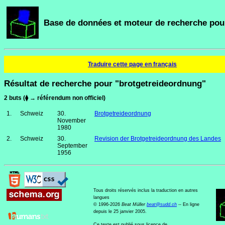
Base de données et moteur de recherche pour
Traduire cette page en français
Résultat de recherche pour "brotgetreideordnung"
2 buts (⧫ → référendum non officiel)
1.
Schweiz
30.
Brotgetreideordnung
November
1980
2.
Schweiz
30.
Revision der Brotgetreideordnung des Landes
September
1956
Tous droits réservés inclus la traduction en autres
langues
© 1996-2026
Beat Müller
beat
@
sudd
.
ch
-- En ligne
depuis le 25 janvier 2005.
Ce texte est publié sous licence de