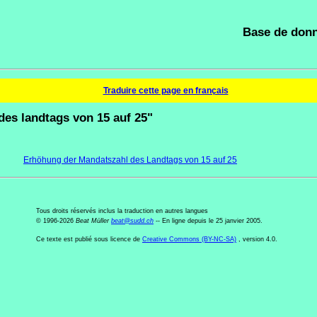
Base de donn
Traduire cette page en français
des landtags von 15 auf 25"
Erhöhung der Mandatszahl des Landtags von 15 auf 25
Tous droits réservés inclus la traduction en autres langues
© 1996-2026
Beat Müller
beat
@
sudd
.
ch
-- En ligne depuis le 25 janvier 2005.
Ce texte est publié sous licence de
Creative Commons (BY-NC-SA)
, version 4.0.