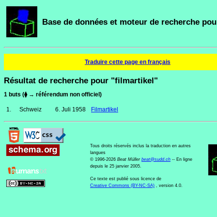
Base de données et moteur de recherche pour
Traduire cette page en français
Résultat de recherche pour "filmartikel"
1 buts (⧫ → référendum non officiel)
1.
Schweiz
6. Juli 1958
Filmartikel
Tous droits réservés inclus la traduction en autres
langues
© 1996-2026
Beat Müller
beat
@
sudd
.
ch
-- En ligne
depuis le 25 janvier 2005.
Ce texte est publié sous licence de
Creative Commons (BY-NC-SA)
, version 4.0.