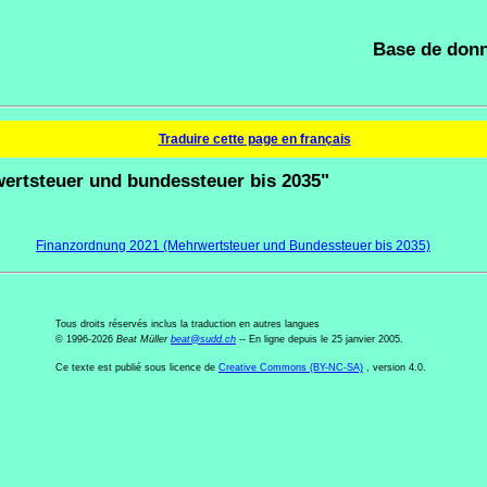
Base de donn
Traduire cette page en français
ertsteuer und bundessteuer bis 2035"
Finanzordnung 2021 (Mehrwertsteuer und Bundessteuer bis 2035)
Tous droits réservés inclus la traduction en autres langues
© 1996-2026
Beat Müller
beat
@
sudd
.
ch
-- En ligne depuis le 25 janvier 2005.
Ce texte est publié sous licence de
Creative Commons (BY-NC-SA)
, version 4.0.