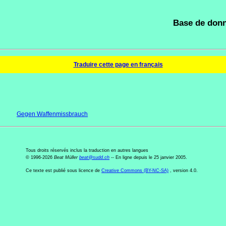
Base de donn
Traduire cette page en français
Gegen Waffenmissbrauch
Tous droits réservés inclus la traduction en autres langues
© 1996-2026
Beat Müller
beat
@
sudd
.
ch
-- En ligne depuis le 25 janvier 2005.
Ce texte est publié sous licence de
Creative Commons (BY-NC-SA)
, version 4.0.